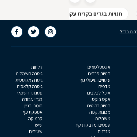
חנויות בגדים בקרית עקרון
בות ברזל
אינסטלטורים
דלתות
חנויות פרחים
גיטרה חשמלית
עיסויים וטיפולי גוף
גיטרה אקוסטית
מדפים
גיטרה קלאסית
אוכל לכלבים
פסנתר חשמלי
אקס בוקס
בגדי עבודה
חנויות רהיטים
חומרי בניין
מכונות קפה
אספקת עץ
משתלות
קרמיקה
טפטים ומדבקות קיר
שיש
מזרנים
שטיחים