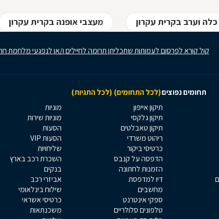
לה וערב בקרית עקרון
מעצבי אופנה בקרית עקרון
קול קורא לפרסום לעמותות שתכליתן תרומה לחיילים ו/או לנפגעי מלחמת חר
תחומים נפוצים
(לכל התחומים)
(לכל התגיות)
תיקון אייפון
מוניות
תיקון גלקסי
מוניות שירות
תיקון טאבלטים
הסעות
ריהוט משרדי
הסעות VIP
כרטיסי ביקור
שליחויות
הדפסה על קנבס
השכרת רכב בארץ
הזמנות לחתונה
בנקים
ם
דיו למדפסת
אביזרי רכב
מחשבים
שילוח בינלאומי
ספקי אינטרנט
כרטיסי אשראי
טלפונים סלולריים
משכנתאות