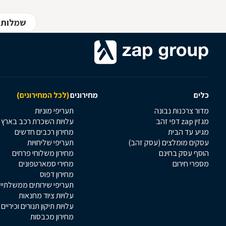
שמלות כ
כלים
מחירונים
(לכל המחירונים)
מדור צרכנות נבונה
תעריפי מוניות
מגזין zap דפי זהב
עלויות השכרת רכב בארץ
מגיע עד הבית
מחירון רכבים חדשים
עסקים מומלצים (עסק זהב)
תעריפי שליחויות
הוסף עסק בחינם
מחירון משלוחי פרחים
מספרי חירום
מחירי סמארטפונים
מחירון דפוס
תעריפי שירותים ממשלתיי
עלויות ציוד מחנאות
עלויות תיקון תנורים וכיריים
מחירון מכבסות