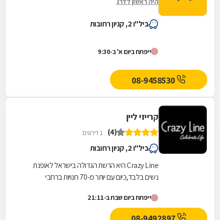
היה ראשון לדרג
ביל"ו 2, קניון רחובות
ייפתח ביום א' ב-9:30
08-9458530
קרייזי ליין
(4)
1 דירוגים
ביל"ו 2, קניון רחובות
Crazy Line היא הרשת הגדולה בישראל לאופנת
נשים בלבד,כיום עם יותר מ-70 חנויות ברחבי
הארץ,הרשת חרטה על דגלה להעניק לקהל הלקוחות
ייפתח ביום שבת ב-21:11
הנאמן שלה בגדים...
08-9492897