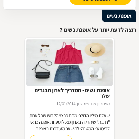
אופנת נשים
רוצה לדעת יותר על אופנת נשים ?
אופנת נשים - המדריך לארון הבגדים
שלך
מאת: רון שגב פינקלמן
12/01/2014
שאלת מיליון הדולר: מהם פריטי הלבוש שכל אחת
"חייבת" שיהיו לה בארון ומאילו טעויות אופנה כדאי
להימנע? המטרה: להישאר מעודכנת באופנה
מבלי להחליף מלתחה שלמה כל עונה האמצעי: