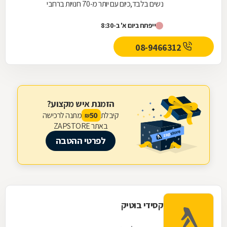
נשים בלבד,כיום עם יותר מ-70 חנויות ברחבי
הארץ,הרשת חרטה על דגלה להעניק לקהל הלקוחות
ייפתח ביום א' ב-8:30
הנאמן שלה בגדים...
08-9466312
הזמנת איש מקצוע?
קיבלת
מתנה לרכישה
50
₪
באתר ZAPSTORE
לפרטי ההטבה
קסידי בוטיק