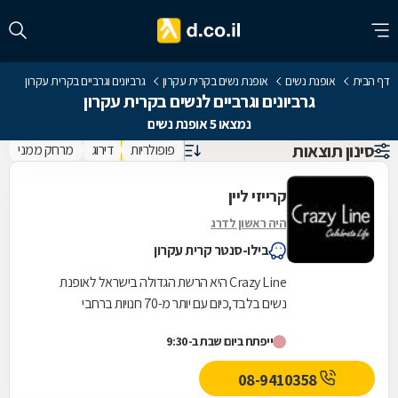
דף הבית
אופנת נשים
אופנת נשים בקרית עקרון
גרביונים וגרביים בקרית עקרון
גרביונים וגרביים לנשים בקרית עקרון
נמצאו 5 אופנת נשים
סינון תוצאות
פופולריות
דירוג
מרחק ממני
קרייזי ליין
היה ראשון לדרג
בילו-סנטר קרית עקרון
Crazy Line היא הרשת הגדולה בישראל לאופנת
נשים בלבד,כיום עם יותר מ-70 חנויות ברחבי
הארץ,הרשת חרטה על דגלה להעניק לקהל הלקוחות
ייפתח ביום שבת ב-9:30
הנאמן שלה בגדים...
08-9410358