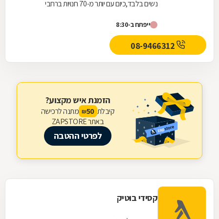
נשים בלבד,כיום עם יותר מ-70 חנויות ברחבי
הארץ,הרשת חרטה על דגלה להעניק לקהל הלקוחות
ייפתח ב-8:30
הנאמן שלה בגדים...
08-9466312
הזמנת איש מקצוע?
קיבלת
מתנה לרכישה
50
₪
באתר ZAPSTORE
לפרטי ההטבה
קסידי בוטיק