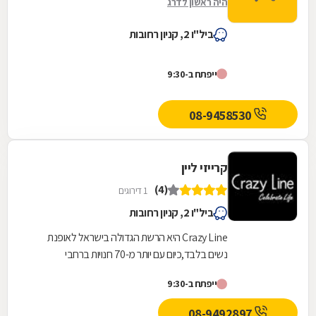
היה ראשון לדרג
ביל"ו 2, קניון רחובות
ייפתח ב-9:30
08-9458530
קרייזי ליין
(4)
1 דירוגים
ביל"ו 2, קניון רחובות
Crazy Line היא הרשת הגדולה בישראל לאופנת
נשים בלבד,כיום עם יותר מ-70 חנויות ברחבי
הארץ,הרשת חרטה על דגלה להעניק לקהל הלקוחות
ייפתח ב-9:30
הנאמן שלה בגדים...
08-9492897