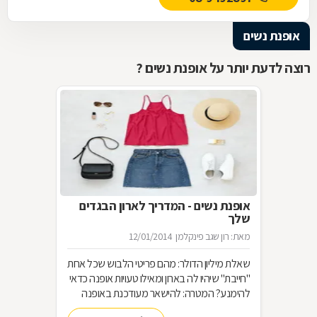
אופנת נשים
רוצה לדעת יותר על אופנת נשים ?
אופנת נשים - המדריך לארון הבגדים
שלך
מאת: רון שגב פינקלמן
12/01/2014
שאלת מיליון הדולר: מהם פריטי הלבוש שכל אחת
"חייבת" שיהיו לה בארון ומאילו טעויות אופנה כדאי
להימנע? המטרה: להישאר מעודכנת באופנה
מבלי להחליף מלתחה שלמה כל עונה האמצעי: