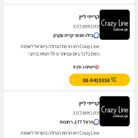
קרייזי ליין
היה ראשון לדרג
בילו-סנטר קרית עקרון
Crazy Line היא הרשת הגדולה בישראל לאופנת
נשים בלבד,כיום עם יותר מ-70 חנויות ברחבי
הארץ,הרשת חרטה על דגלה להעניק לקהל הלקוחות
ייפתח ב-9:30
הנאמן שלה בגדים...
08-9410358
קרייזי ליין
היה ראשון לדרג
הרצל 177, רחובות
Crazy Line היא הרשת הגדולה בישראל לאופנת