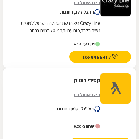
היה ראשון לדרג
הרצל 177, רחובות
Crazy Line היא הרשת הגדולה בישראל לאופנת
נשים בלבד,כיום עם יותר מ-70 חנויות ברחבי
הארץ,הרשת חרטה על דגלה להעניק לקהל הלקוחות
פתוח
עד 14:30
הנאמן שלה בגדים...
08-9466312
קסידי בוטיק
היה ראשון לדרג
ביל"ו 2, קניון רחובות
ייפתח ב-9:30