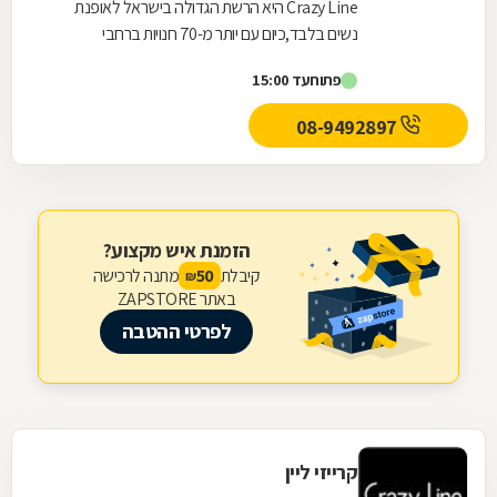
Crazy Line היא הרשת הגדולה בישראל לאופנת
נשים בלבד,כיום עם יותר מ-70 חנויות ברחבי
הארץ,הרשת חרטה על דגלה להעניק לקהל הלקוחות
פתוח
עד 15:00
הנאמן שלה בגדים...
08-9492897
הזמנת איש מקצוע?
קיבלת
מתנה לרכישה
50
₪
באתר ZAPSTORE
לפרטי ההטבה
קרייזי ליין