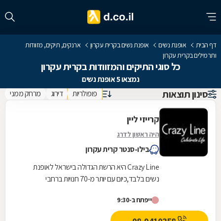
דף הבית
אופנת נשים
אופנת נשים בקרית עקרון
ארנקים, תיקים, מזוודות
ותרמילים בקרית עקרון
כל סוגי התיקים והמזוודות בקרית עקרון
נמצאו 5 אופנת נשים
סינון תוצאות
פופולריות
דירוג
מרחק ממני
קרייזי ליין
היה ראשון לדרג
בילו-סנטר קרית עקרון
Crazy Line היא הרשת הגדולה בישראל לאופנת
נשים בלבד,כיום עם יותר מ-70 חנויות ברחבי
הארץ,הרשת חרטה על דגלה להעניק לקהל הלקוחות
ייפתח ב-9:30
הנאמן שלה בגדים...