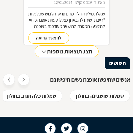
מאת: רון שגב פינקלמן
12/01/2014
שאלת מיליון הדולר: מהם פריטי הלבוש שכל אחת
"חייבת" שיהיו לה בארון ומאילו טעויות אופנה כדאי
להימנע? המטרה: להישאר מעודכנת באופנה
מבלי להחליף מלתחה שלמה כל עונה האמצעי:
להמשך קריאה
סדר בארון!
הצג תוצאות נוספות
חיפושים
אנשים שחיפשו אופנת נשים חיפשו גם
שמלות שושבינה בחולון
שמלות כלה וערב בחולון