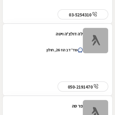
03-5254310
לה דולצ'ה ויטה
שד' דב הוז 26, חולון
050-2191470
פר סה