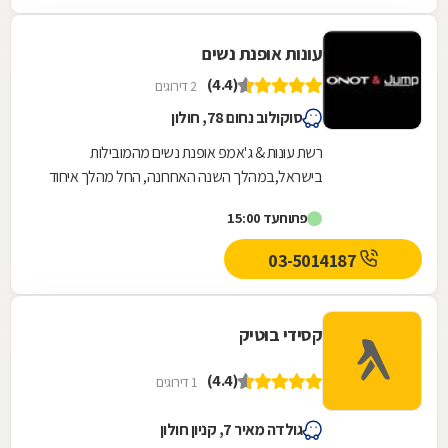
עונות אופנת נשים
(4.4)
2 דירוגים
סוקולוב נחום 78, חולון
רשת עונות & ג'אמפ אופנת נשים מהמובילות
בישראל,במהלך השנה האחרונה, החל מהלך איחוד
המשלב את שני המותגים בחנות אחת תוך שמירה על
פתוח
עד 15:00
בידול וזהות של...
03-5014187
קסידי בוטיק
(4.4)
1 דירוגים
גולדה מאיר 7, קניון חולון