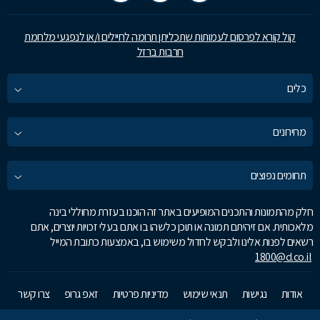
קול קורא לפרסום לעמותות שתכליתן תרומה לחיילים ו/או לנפגעי מלחמת
חרבות ברזל
כלים
מחירונים
תחומים נפוצים
חלק מהתמונות והתכנים המופיעים באתר זה הוכנו בעזרת מחוללי בינה
מלאכותית. אם זיהיתם תמונה או תוכן כלשהו בו אתם בעלי זכויות יוצרים, אתם
רשאים לפנות אלינו ולבקש לחדול משימוש בו, באמצעות כתובת המייל
1800@d.co.il
אודות
נגישות
תנאי שימוש
מדיניות פרטיות
זאפ גרופ
צרו קשר