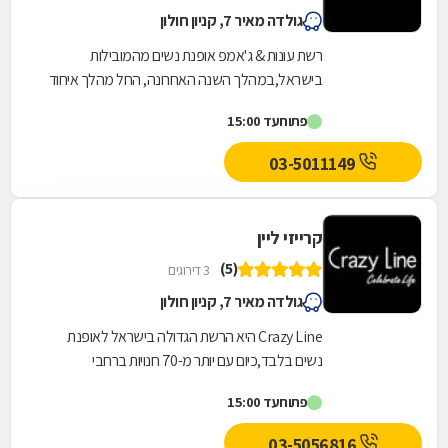
גולדה מאיר 7, קניון חולון
רשת עונות & ג'אמפ אופנת נשים מהמובילות
בישראל,במהלך השנה האחרונה, החל מהלך איחוד
המשלב את שני המותגים בחנות אחת תוך שמירה על
פתוח
עד 15:00
בידול וזהות של...
03-5011149
קרייזי ליין
(5)
3 דירוגים
גולדה מאיר 7, קניון חולון
Crazy Line היא הרשת הגדולה בישראל לאופנת
נשים בלבד,כיום עם יותר מ-70 חנויות ברחבי
הארץ,הרשת חרטה על דגלה להעניק לקהל הלקוחות
פתוח
עד 15:00
הנאמן שלה בגדים...
03-5056816