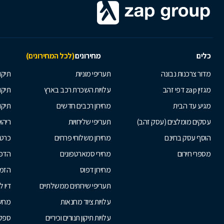
כלים
מחירונים
(לכל המחירונים)
מדור צרכנות נבונה
תעריפי מוניות
תיקון
מגזין zap דפי זהב
עלויות השכרת רכב בארץ
תיקו
מגיע עד הבית
מחירון רכבים חדשים
תיקו
עסקים מומלצים (עסק זהב)
תעריפי שליחויות
ריהו
הוסף עסק בחינם
מחירון משלוחי פרחים
כרטי
מספרי חירום
מחירי סמארטפונים
הדפ
מחירון דפוס
הזמנ
תעריפי שירותים ממשלתיים
דיו 
עלויות ציוד מחנאות
מחש
עלויות תיקון תנורים וכיריים
ספקי