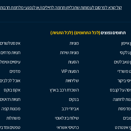
קול קורא לפרסום לעמותות שתכליתן תרומה לחיילים ו/או לנפגעי מלחמת חרבות
תחומים נפוצים
(לכל התחומים)
(לכל התגיות)
 אייפון
מוניות
אינסטלטורים
ן גלקסי
מוניות שירות
חנויות פרחים
ן טאבלטים
הסעות
עיסויים וטיפולי
ט משרדי
הסעות VIP
מדפים
סי ביקור
שליחויות
אוכל לכלבים
סה על קנבס
השכרת רכב בארץ
אקס בוקס
ות לחתונה
בנקים
חנויות רהיטים
למדפסת
אביזרי רכב
מכונות קפה
בים
שילוח בינלאומי
משתלות
 אינטרנט
כרטיסי אשראי
טפטים ומדבקו