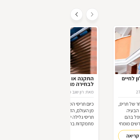
ן לחיים
התקנה או תיקון תריסים - שלבים
לבחירה מוצלחת
2
מאת: רון שגב פינקלמן
05/02/2014
ר של תריס,
כיום תריסי השלבים הישנים, כמעט ונעלמו
 הבעיה
מן העולם, הדירות והבתים שנבנים כוללים
טפל בהם
תריסי גלילה ידניים או חשמליים והתקלות
שים מומחי
מתמקדות בהחלפת רצועה בתריס גלילה או
תיקון מתג או מנוע חשמלי. אם כך, מה כולל
קריאה
להמשך קריאה
תיקון תריסים, ואילו יתרונות וחסרונות קיימים