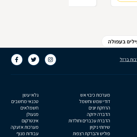
בתריס חשמלי?
ילים בעפולה
בות ברזל
מערכות כיבוי אש
גלאי עשן
דודי שמש וחשמל
טכנאי מחשבים
הרחקת יונים
חשמלאים
הדברה ירוקה
מנעולן
הדברת עכברים וחולדות
אינטרקום
שירותי ניקיון
מערכות אזעקה
פוליש והברקת רצפות
עבודות מנוף