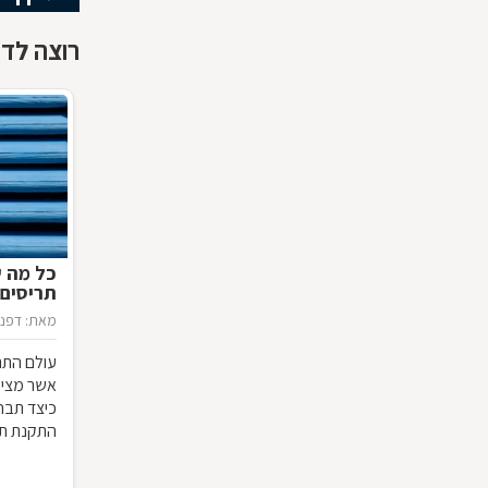
רוצה לדע
כל מה 
תריסים
מאת: דפנה
עולם התר
אשר מציע 
כיצד תבח
התקנת תר