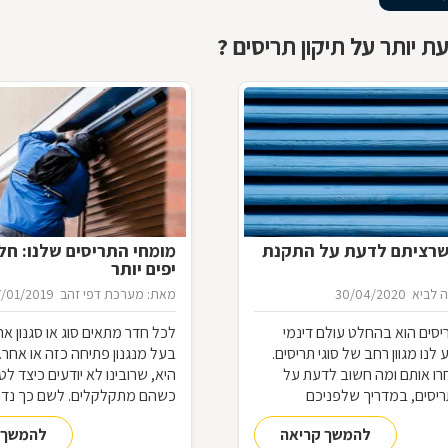
ת יותר על תיקון תריסים ?
שרציתם לדעת על התקנת
מומחי התריסים שלנו: חלו
יפים יותר
 לביא
30/04/2020
מאת: מערכת דפי זהב
7/01/2019
יסים הוא בהחלט עולם דינמי
לכל חדר מתאים סוג או סגנון אח
לנו מגוון רחב של סוגי תריסים.
בעל מנגנון פתיחה כזה או אחר.
רו אותם ומה חשוב לדעת על
היא, שרובינו לא יודעים כיצד ל
יסים, במדריך שלפניכם
כשהם מתקלקלים. לשם כך נדר
תיקון תריסים
להמשך קריאה
להמשך 