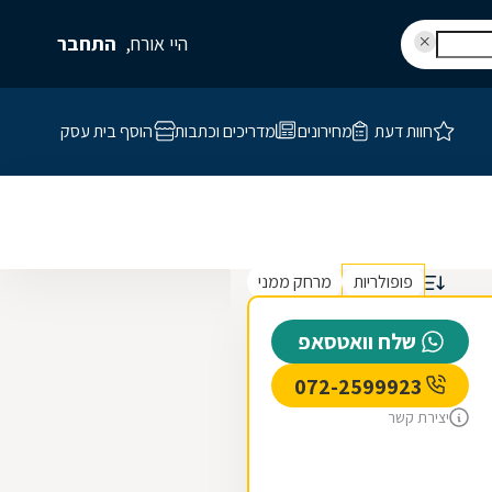
היי אורח,
התחבר
חוות דעת
מחירונים
מדריכים וכתבות
הוסף בית עסק
פופולריות
מרחק ממני
שלח וואטסאפ
072-2599923
יצירת קשר