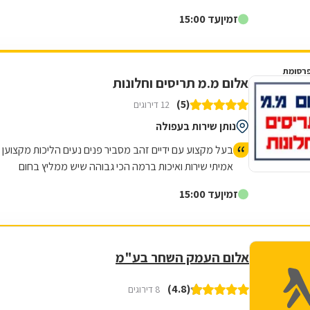
החלונות והתריסים פשוט רמה אחרת החליף לנו את החלונות
זמין
עד 15:00
של חברת קליל באוהאוס והתריסים עם פינישים מטורפים
כאילו מכונה עבדה בבית שלנו ולא בני אדם יש לו צוות נאמן
נחמד מאוד נקי ומקצועי ואני מכיר בעלי מקצוע והרבה חד
רסומת
משמעית החוויה הכי טובה שהייתה לי בכל החיים
אלום מ.מ תריסים וחלונות
(5)
12 דירוגים
נותן שירות בעפולה
בעל מקצוע עם ידיים זהב מסביר פנים נעים הליכות מקצוען
אמיתי שירות ואיכות ברמה הכי גבוהה שיש ממליץ בחום
ובאהבה מבטיח שלא תתאכזבו
זמין
עד 15:00
אלום העמק השחר בע"מ
(4.8)
8 דירוגים