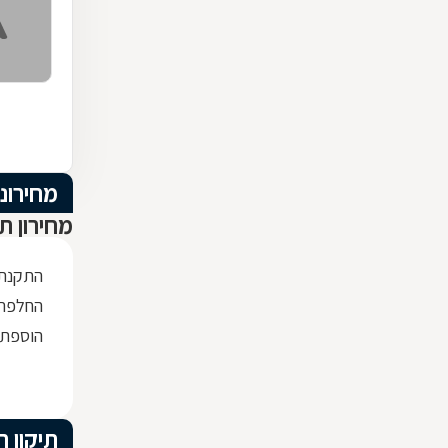
מחירוני
מחירון תי
התקנת 
החלפת 
הוספת 
תיקון ת