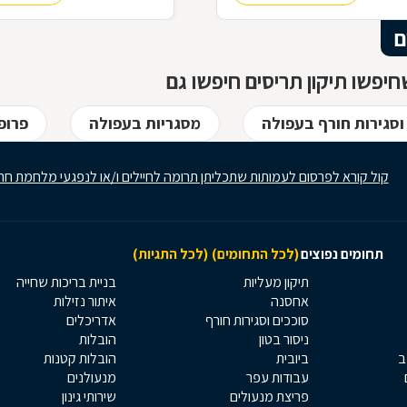
ם
יפשו תיקון תריסים חיפשו גם
וסגירות חורף בעפולה
מסגריות בעפולה
פרופ
קול קורא לפרסום לעמותות שתכליתן תרומה לחיילים ו/או לנפגעי מלחמת חר
תחומים נפוצים
(לכל התחומים)
(לכל התגיות)
תיקון מעליות
בניית בריכות שחייה
אחסנה
איתור נזילות
סוככים וסגירות חורף
אדריכלים
ניסור בטון
הובלות
ב
ביובית
הובלות קטנות
עבודות עפר
מנעולנים
פריצת מנעולים
שירותי גינון