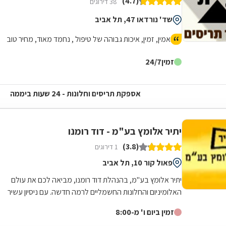
(4.7)
38 דירוגים
שד' נורדאו 47, תל אביב
אמין, זמין, איכות גבוהה של טיפול , נחמד מאוד, מחיר טוב
זמין
24/7
אספקת תריסים וחלונות - 24 שעות ביממה
יתיר אלומץ בע"מ - דוד רומנו
(3.8)
1 דירוגים
פאול קור 10, תל אביב
יתיר אלומץ בע"מ, בהנהלת דוד רומנו, מביאה לכם את עולם
האלומיניום והחלונות החשמליים לרמה חדשה. עם ניסיון עשיר
של מעל 30 שנה בתחום, אנו מתמחים...
זמין ביום ו' מ-8:00