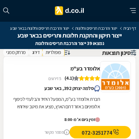
דף הבית
ייצור והרכבת תריסים וחלונות
ייצור והרכבת תריסים וחלונות בבאר שבע
ייצור תיקון והתקנת חלונות ותריסים בבאר שבע
נמצאו 39 ייצור והרכבת תריסים וחלונות
סינון תוצאות
פופולריות
דירוג
מרחק ממני
אלומדר בע"מ
(4.1)
5 דירוגים
סלמה יצחק 392, באר שבע
חברת אלומדר בע"מ, המפעל היחיד והבלעדי לכיפוף
אלומיניום באזור דרום הארץ, מציע את מיטב שירותיו
בתחום ייצור החלונות והתריסים. אנו מספקים מגוון...
זמין ביום א' מ-8:00
072-3251774
מספר מקשר