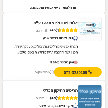
ייצור חלונות ותריסי אלומיניום מעוצבים
אלומיניום חלימי א.ט. בע"מ
(4.5)
28 דירוגים
נותן שירות בבאר שבע
חברת אלומיניום חלימי ושות' בע"מ, מעניקה שירותי
תכנון, ייצור והרכבת תריסים וחלונות באופן מקצועי
וברמת גימור גבוהה, לפרטיים ולמוסדות. החברה...
זמין ביום א' מ-8:30
072-3250105
מספר מקשר
תריסים התיקון הכללי
(4.9)
16 דירוגים
מקור חיים 24, באר שבע