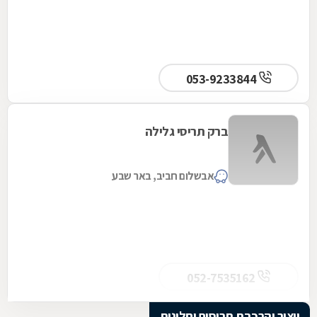
053-9233844
ברק תריסי גלילה
אבשלום חביב, באר שבע
052-7535162
ייצור והרכבת תריסים וחלונות