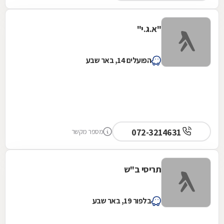
"א.ג.י"
הפועלים 14, באר שבע
072-3214631
מספר מקשר
תריסי ב"ש
בלפור 19, באר שבע