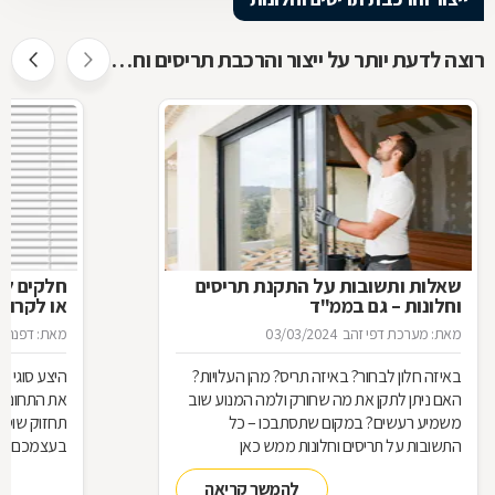
רוצה לדעת יותר על ייצור והרכבת תריסים וחלונות ?
שאלות ותשובות על התקנת תריסים
חלקים לת
וחלונות – גם בממ"ד
או לקרוא
מאת: מערכת דפי זהב
03/03/2024
מאת: דפנה ל
באיזה חלון לבחור? באיזה תריס? מהן העלויות?
היצע סוגי 
האם ניתן לתקן את מה שחורק ולמה המנוע שוב
את התחום ה
משמיע רעשים? במקום שתסתבכו – כל
תחזוק שוטף 
התשובות על תריסים וחלונות ממש כאן
בעצמכם חלק
לאיש מקצוע
להמשך קריאה
ותיקון תרי