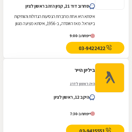
סחרוב דוד 21, קניון הזהב ראשון לציון
איסתא היא אחת מחברות הנסיעות הגדולות והוותיקות
בישראל. מאז היווסדה, ב-1956, איסתא מציעה מגוון
חבילות נופש ותיירות בארץ ובחו"ל: החל מטיסות,...
ייפתח ב-9:00
03-9422422
ביליון הייר
היה ראשון לדרג
היקב 12, ראשון לציון
ייפתח ב-7:30
03-9415551