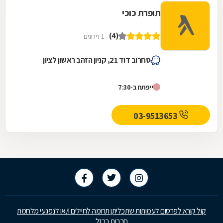
תופרת כוכי
(4)
1 דירוגים
סחרוב דוד 21, קניון הזהב ראשון לציון
ייפתח ב-7:30
03-9513653
קול קורא לפרסום לעמותות שתכליתן תרומה לחיילים ו/או לנפגעי מלחמת
חרבות ברזל