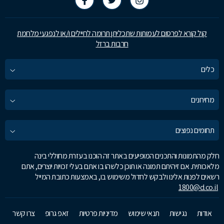
קול קורא לפרסום לעמותות שתכליתן תרומה לחיילים ו/או לנפגעי מלחמת
חרבות ברזל
כלים
מחירונים
תחומים נפוצים
חלק מהתמונות והתכנים המופיעים באתר זה הוכנו בעזרת מחוללי בינה
מלאכותית. אם זיהיתם תמונה או תוכן כלשהו בו אתם בעלי זכויות יוצרים, אתם
רשאים לפנות אלינו ולבקש לחדול משימוש בו, באמצעות כתובת המייל
1800@d.co.il
אודות
נגישות
תנאי שימוש
מדיניות פרטיות
זאפ גרופ
צרו קשר