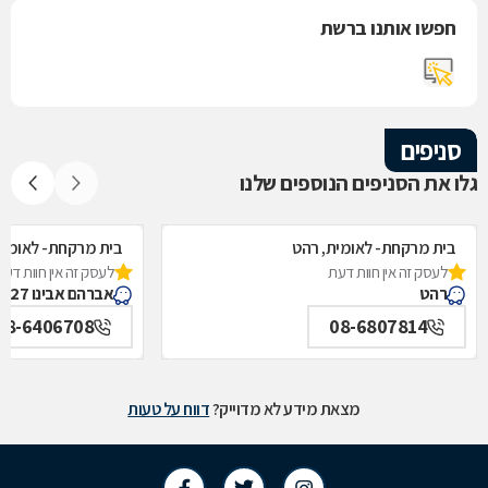
חפשו אותנו ברשת
סניפים
גלו את הסניפים הנוספים שלנו
בית מרקחת- לאומית, רהט
בית מרקחת- לאומית
לעסק זה אין חוות דעת
לעסק זה אין חוות דעת
רהט
אברהם אבינו 27, באר שבע
08-6406708
08-6807814
מצאת מידע לא מדוייק?
דווח על טעות