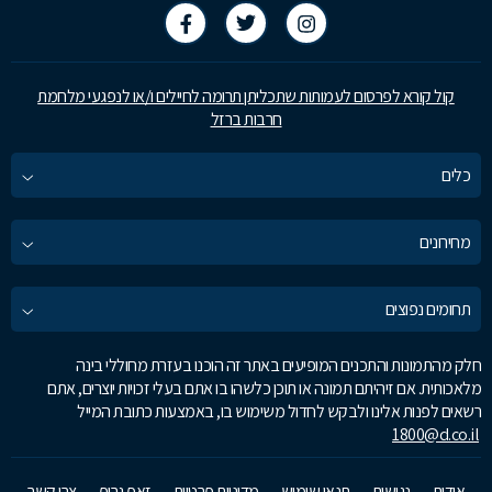
קול קורא לפרסום לעמותות שתכליתן תרומה לחיילים ו/או לנפגעי מלחמת
חרבות ברזל
כלים
מחירונים
תחומים נפוצים
חלק מהתמונות והתכנים המופיעים באתר זה הוכנו בעזרת מחוללי בינה
מלאכותית. אם זיהיתם תמונה או תוכן כלשהו בו אתם בעלי זכויות יוצרים, אתם
רשאים לפנות אלינו ולבקש לחדול משימוש בו, באמצעות כתובת המייל
1800@d.co.il
אודות
נגישות
תנאי שימוש
מדיניות פרטיות
זאפ גרופ
צרו קשר