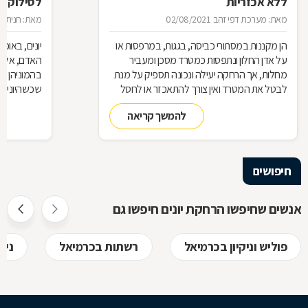
ללא אכזריות
לסילוק יו
מאת: מערכת דפי זהב
02/08/2021
מאת: חנית נו
הן מקננות במסתורי כביסה, בגגות, במרפסות או
יונים, באופן
על אדן החלון ונתפסות כמטרד מסכן ומעביר
האדם, אלא 
מחלות, אך הרחקה יעילה ונכונה תספיק על מנת
בהמוניהן ב
לבטל את המטרד ואין צורך להתאכזר או לחסל
שכשהיונים ה
את הציפור שהיא חלק מהנוף העירוני ברחבי
כמעט כל אמ
להמשך קריאה
הארץ. על הרחקת יונים יעילה בכתבה הבאה
החוצה.
חיפושים
אנשים שחיפשו הרחקת יונים חיפשו גם
פוליש וניקיון בכרמיאל
רשתות בכרמיאל
ניק