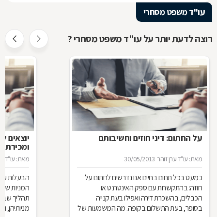
עו"ד משפט מסחרי
רוצה לדעת יותר על עו"ד משפט מסחרי ?
על החתום: דיני חוזים וחשיבותם
יוצאים ל
ומכירת מנ
מאת: עו"ד ערן זוהר
30/05/2013
מאת: עו"ד ער
כמעט בכל תחום בחיים אנו נדרשים לחתום על
הבעלות על 
חוזה: בהתקשרות עם ספק האינטרנט או
המניות שמח
הכבלים, בהשכרת דירה ואפילו בעת קנייה
תהליך שבו 
בסופר, בעת התשלום בקופה. מה המשמעות של
מניותיהן, ו