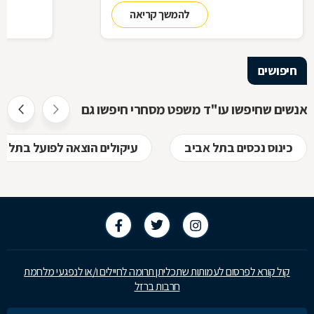
היותנו צד בחוזה, מתי ניתן להפר אותו והאם כל
והמגבלות ה
להמשך קריאה
הסכם מחייב אותנו מבחינה משפטית
חיפושים
אנשים שחיפשו עו"ד משפט מסחרי חיפשו גם
כינוס נכסים בתל אביב
עיקולים הוצאה לפועל בתל א
קול קורא לפרסום לעמותות שתכליתן תרומה לחיילים ו/או לנפגעי מלחמת
חרבות ברזל