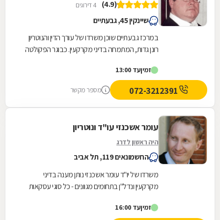
(4.9)
4 דירוגים
שיינקין 45, גבעתיים
במרכז גבעתיים שוכן משרדו של עורך הדין והנוטריון
רונן גדות, המתמחה בדיני מקרקעין. כבוגר הפקולטה
למשפטים באוניברסיטת תל אביב, מעניק עו"ד גדות...
זמין
עד 13:00
072-3212391
מספר מקשר
עומר אשכנזי עו"ד ונוטריון
היה ראשון לדרג
החשמונאים 119, תל אביב
משרדו של יו"ד עומר אשכנזי נותן מענה בדיני
מקרקעין ונדל"ן בתחומים מגוונים - כל סוגי עסקאות
המקרקעין (לרבות מקרקעין המיועדים למגורים,
זמין
עד 16:00
קרקעות...