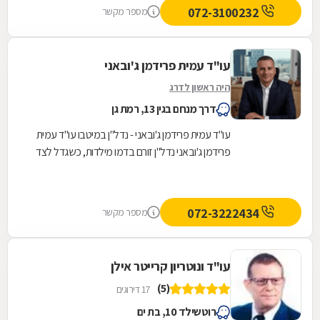
072-3100232
מספר מקשר
עו"ד עמית פרידמן ג'ובאני
היה ראשון לדרג
דרך מנחם בגין 13, רמת גן
עו"ד עמית פרידמן ג'ובאני - נדל"ן במיטבו עו"ד עמית
פרידמן ג'ובאני נדל"ן זורם בדמו מילדות, כשגדל לצד
אביו שניהל משרד תיווך נדל"ן במשך כ-30...
072-3222434
מספר מקשר
עו"ד ונוטריון קרייטר אילן
(5)
17 דירוגים
רוטשילד 10, בת ים