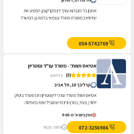
אמנון בר-מגן הוא עורך דין מקרקעין, המציע את
שירותיו במסגרת משרד עצמאי ברמת גן. המשרד
פועל מאז שנת 1971 ומעניק שירותי יעיל, אמין
ומקצועי...
054-5742769
אטיאס ושות' - משרד עו"ד ונוטריון
(5)
3 דירוגים
קרליבך 10, תל אביב
אטיאס ושות' משרד עורכי דין ונוטריון הינו משרד בוטיק
ייחודי, צעיר, נמרץ ודינמי שמוביל שינוי בתפיסה
בשירות ללקוחותיו באמצעות שירות מקצועי,...
זמין ביום א' מ-9:00
072-3256986
מספר מקשר