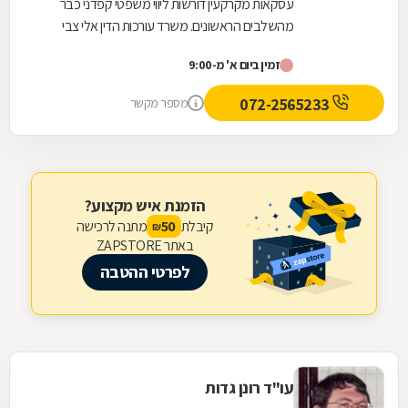
עסקאות מקרקעין דורשות ליווי משפטי קפדני כבר
בערוצים שונים, ותמיד מגיע מענה בזמן.
מהשלבים הראשונים. משרד עורכות הדין אלי צבי
אטיאס מלווה עסקאות נדל"ן החל מבדיקות מקדמיות,
זמין ביום א' מ-9:00
לרבות...
072-2565233
מספר מקשר
הזמנת איש מקצוע?
קיבלת
מתנה לרכישה
50
₪
באתר ZAPSTORE
לפרטי ההטבה
עו"ד רונן גדות