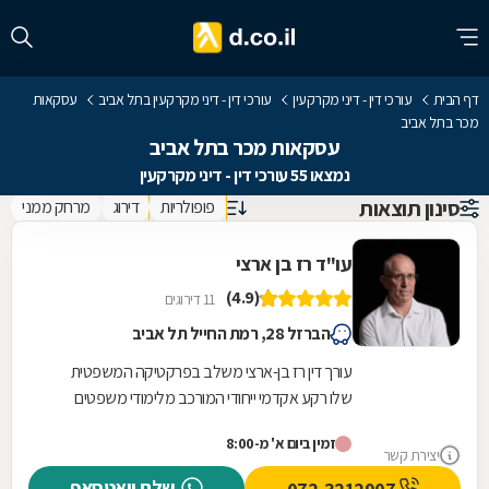
דף הבית
עורכי דין - דיני מקרקעין
עורכי דין - דיני מקרקעין בתל אביב
עסקאות
מכר בתל אביב
עסקאות מכר בתל אביב
נמצאו 55 עורכי דין - דיני מקרקעין
סינון תוצאות
פופולריות
דירוג
מרחק ממני
עו"ד רז בן ארצי
(4.9)
11 דירוגים
הברזל 28, רמת החייל תל אביב
עורך דין רז בן-ארצי משלב בפרקטיקה המשפטית
שלו רקע אקדמי ייחודי המורכב מלימודי משפטים
בקריה האקדמית אונו, תואר שני במשפטים
זמין ביום א' מ-8:00
(בהצטיינות) מהקריה...
יצירת קשר
שלח וואטסאפ