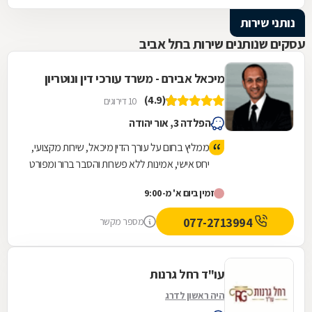
נותני שירות
עסקים שנותנים שירות בתל אביב
מיכאל אבירם - משרד עורכי דין ונוטריון
(4.9)
10 דירוגים
הפלדה 3, אור יהודה
ממליץ בחום על עורך הדין מיכאל, שירות מקצועי,
יחס אישי, אמינות ללא פשרות והסבר ברור ומפורט
של הדברים לאורך כל הדרך.
זמין ביום א' מ-9:00
077-2713994
מספר מקשר
עו"ד רחל גרנות
היה ראשון לדרג