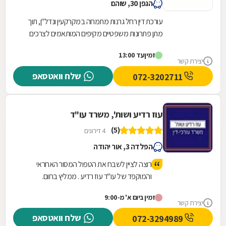
הגפן 30, שוהם
עורכת דין רחל גרנות מתמחה במקרקעין ונדל"ן, תוך
מתן פתרונות משפטיים מקיפים המותאמים לצרכים
הייחודיים של כל לקוח בתחום. פעילותה המקצועית...
זמין
עד 13:00
יצירת קשר
שלח וואטסאפ
072-3202711
עוז רדיע ושות', משרד עו"ד
(5)
4 דירוגים
הפלדה 3, אור יהודה
רוצה לציין לשבח את הטפול המסור האחראי
והמוקפד של עו"ד עוז רדיע . ממליץ בחום.
זמין ביום א' מ-9:00
יצירת קשר
שלח וואטסאפ
072-3294989