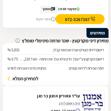
ליחס אישי, מאור פנים, סבלנות ומקצועיות יוצאת
זמין
עד 19:00
מוסמך
דופן. השירות היה מהיר, יעיל ואכפתי, והרגשנו
שאנחנו בידיים טובות. תודה רבה על כל העזרה
072-3267367
מספר מקשר
מחירונים
מחירון דיני מקרקעין - שכר טרחה מינימלי מומלץ
רישום דירות מגורים שנרכשו מאת קבלן
5,915 %
רישום מקרקעין ע"י עורך הדין שלא ערך את החוזה - מעל 538,210 ש"ח
0.75 %
חוזה שכירות לדירות מגורים
מחצית מדמי השכירות לחודש
למחירון המלא
עו"ד ונוטריון אמנון בר מגן
היה ראשון לדרג
תרצה 17, רמת גן