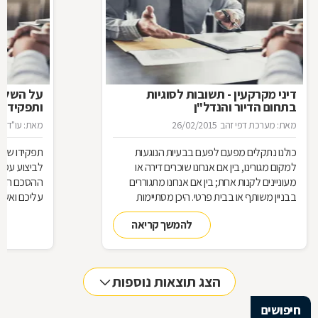
דיני מקרקעין - תשובות לסוגיות
בתחום הדיור והנדל"ן
ותפקידו ש
מאת: מערכת דפי זהב
26/02/2015
מאת: עו"ד א
כולנו נתקלים מפעם לפעם בבעיות הנוגעות
תפקידו של 
למקום מגורינו, בין אם אנחנו שוכרים דירה או
מעוניינים לקנות אחת; בין אם אנחנו מתגוררים
ההסכם הוא ה
בבניין משותף או בבית פרטי. היכן מסתיימות
עליכם ואשר 
זכויותינו ביחס לשכנינו? מה אומר החוק בקשר
הנדרשות לב
להמשך קריאה
לחריגות בנייה? האם בניית ממ"ד מחייבת את כל
החוק, ואשר 
הדיירים וכו'. כדי לקבל מושג בנוגע למעמדנו
הקבלן, או ל
החוקי, מתוך דוגמאות אישיות של סוגיות בתחום
כתוצאה מעב
המקרקעין, ריכזנו שאלות שנשאלו בפורום
הצג תוצאות נוספות
מקרקעין, ואשר נענו ע"י עו"ד אילן קרייטר
חיפושים