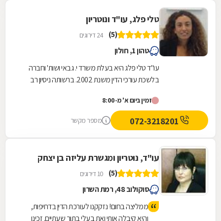
טלי פלג, עו"ד ונוטריון
(5)
24 דירוגים
טהון 1, חולון
עו"ד טלי פלג היא בעלת משרד י. גבאי ושות' וחברה
בלשכת עורכי הדין משנת 2002. ברשותה ניסיון רב
בליווי עסקאות מקרקעין ונדל"ן מגוונות, ותחומי...
זמין ביום א' מ-8:00
072-3218201
מספר מקשר
עו"ד, נוטריון ומגשרת עליזה בן יצחק
(5)
10 דירוגים
סוקולוב 48, רמת השרון
ממליצה בחום! נזקקנו לעורכת הדין בדחיפות,
והיא קיבלה אותי ואת בעלי בתוך שעתיים. זכינו