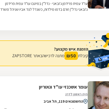
עו"ד עמית פרידמן ג'ובאני - נדל"ן במיטבו עו"ד עמית פרידמן
ג'ובאני נדל"ן זורם בדמו מילדות, כשגדל לצד אביו שניהל משרד
תיווך נדל"ן במשך כ-30...
הזמנת איש מקצוע?
₪
50
קיבלת
מתנה לרכישה
באתר ZAPSTORE
עומר אשכנזי עו"ד ונוטריון
היה ראשון לדרג
החשמונאים 119, תל אביב