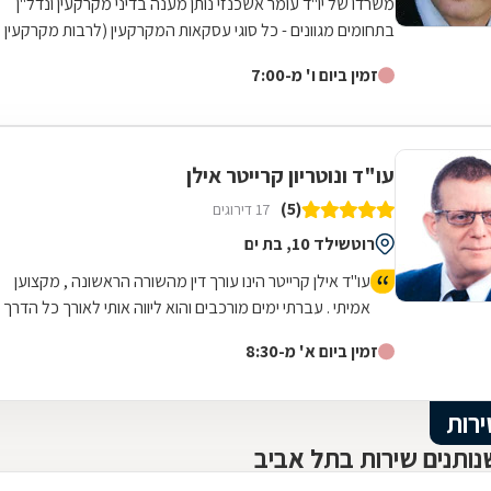
משרדו של יו"ד עומר אשכנזי נותן מענה בדיני מקרקעין ונדל"ן
בתחומים מגוונים - כל סוגי עסקאות המקרקעין (לרבות מקרקעין
המיועדים למגורים, קרקעות...
זמין ביום ו' מ-7:00
עו"ד ונוטריון קרייטר אילן
(5)
17 דירוגים
רוטשילד 10, בת ים
עו"ד אילן קרייטר הינו עורך דין מהשורה הראשונה , מקצוען
אמיתי . עברתי ימים מורכבים והוא ליווה אותי לאורך כל הדרך
משפטית ואישית עד לטיפול מלא במקרה. היה זמין עבורי
זמין ביום א' מ-8:30
תמיד גם בשעות לא שיגרתיות ואפילו בשבת . כל עצה שלו
שווה זהב . נתן לי שקט ורוגע נפשי לעבור ימים מורכבים
וסוערים. אילן תודה מקרב לב ומאחל לך בריאות ולעוד שנים
ירות
רבות של עיסוק בתחום כל כך חשוב ולכל כך הרבה אנשים .
ותנים שירות בתל אביב