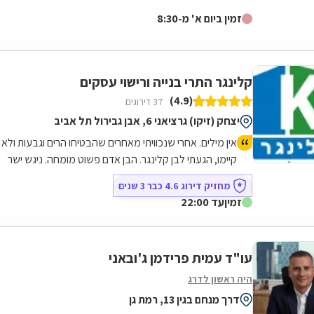
נותני השירותים המשפטיים לא רק במקצועיותה וביעילותה,
זמין ביום א' מ-8:30
אלא גם באנושיותה. היא מבצעת מגוון פעולות, כולל מכבידות
ומסובכות, תוך הקשבה אמיתית לצרכים של הלקוחות. פנינו
אליה לא מעט פעמים לפתור בעיות מסוגים שונים, ותמיד
נענינו ברוח טובה ובאהדה, וכמובן בביצוע מהדרגה
קלינגר התרי בנייה ורישוי עסקים
הראשונה. אין בה או במשרדה שום העמדות פנים שמאפיינות
(4.9)
37 דירוגים
לא מעט עוסקים במקצוע זה, ותמיד נעים לפנות אליה בכל
יצחק (זיקו) גרציאני 6, אבן גבירול תל אביב
שאלה. קל לתקשר איתה ועם משרדה בערוצים שונים, ותמיד
מגיע מענה בזמן.
אין מילים. אחרי שנכוויתי מאחרים שהבטיחו הרים וגבעות ולא
קיימו, הגעתי לבן קלינגר. הבן אדם פשוט מומחה. ניגש ישר
לעניין, הסביר לי הכל בגובה העיניים ופשוט תקתק את
מחזיק דירוג 4.6 כבר 3 שנים
העבודה מול הוועדה. זמינות של 24/7 ודאגה לכל פרט קטן.
זמין
עד 22:00
מרגישים את הניסיון שלו בכל צעד. רק משרד קלינגר!!!
עו"ד עמית פרידמן ג'ובאני
היה ראשון לדרג
דרך מנחם בגין 13, רמת גן