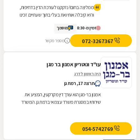
ממליצה בחום! נזקקנו לעורכת הדין בדחיפות,
והיא קיבלה אותי ואת בעלי בתוך שעתיים. זכינו
ליחס אישי, מאור פנים, סבלנות ומקצועיות יוצאת
זמין מ-8:30
מוסמך
דופן. השירות היה מהיר, יעיל ואכפתי, והרגשנו
שאנחנו בידיים טובות. תודה רבה על כל העזרה
072-3267367
מספר מקשר
עו"ד ונוטריון אמנון בר מגן
היה ראשון לדרג
תרצה 17, רמת גן
אמנון בר-מגן הוא עורך דין מקרקעין, המציע את
שירותיו במסגרת משרד עצמאי ברמת גן. המשרד
פועל מאז שנת 1971 ומעניק שירותי יעיל, אמין
ומקצועי...
054-5742769