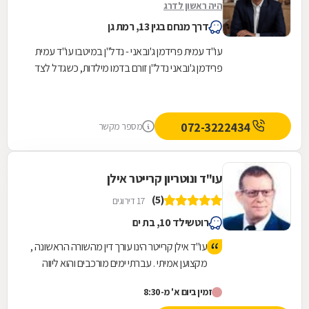
היה ראשון לדרג
דרך מנחם בגין 13, רמת גן
עו"ד עמית פרידמן ג'ובאני - נדל"ן במיטבו עו"ד עמית
פרידמן ג'ובאני נדל"ן זורם בדמו מילדות, כשגדל לצד
אביו שניהל משרד תיווך נדל"ן במשך כ-30...
072-3222434
מספר מקשר
עו"ד ונוטריון קרייטר אילן
(5)
17 דירוגים
רוטשילד 10, בת ים
עו"ד אילן קרייטר הינו עורך דין מהשורה הראשונה ,
מקצוען אמיתי . עברתי ימים מורכבים והוא ליווה
אותי לאורך כל הדרך משפטית ואישית עד לטיפול
זמין ביום א' מ-8:30
מלא במקרה. היה זמין עבורי תמיד גם בשעות לא