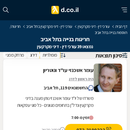
דף הבית
עורכי דין - דיני מקרקעין
עורכי דין - דיני מקרקעין בתל אביב
חריגות/
תוספות בנייה בתל אביב
חריגות בנייה בתל אביב
נמצאו 39 עורכי דין - דיני מקרקעין
סינון תוצאות
פופולריות
דירוג
מרחק ממני
עומר אשכנזי עו"ד ונוטריון
היה ראשון לדרג
החשמונאים 119, תל אביב
משרדו של יו"ד עומר אשכנזי נותן מענה בדיני
מקרקעין ונדל"ן בתחומים מגוונים - כל סוגי עסקאות
המקרקעין (לרבות מקרקעין המיועדים למגורים,
זמין מ-7:00
קרקעות...
מספר מקשר