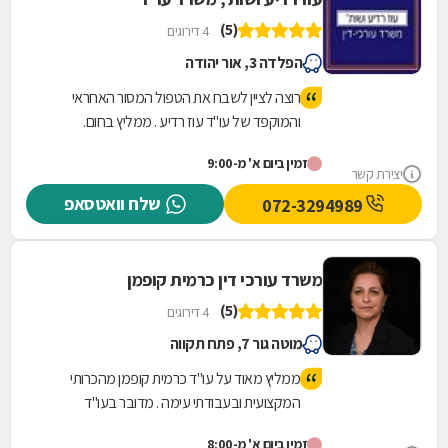
(5)
4 דירוגים
הפלדה 3, אור יהודה
רוצה לציין לשבח את הטפול המסור האחראי
והמוקפד של עו"ד עוז רדיע . ממליץ בחום.
זמין ביום א' מ-9:00
יצירת קשר
שלח וואטסאפ
072-3294989
משרד עורכי דין כרמית קופמן
(5)
4 דירוגים
מוטה גור 7, פתח תקווה
ממליץ מאוד על עו"ד כרמית קופמן מהכרותי
המקצועית ובעבודתי עימה . מדובר בעו"ד
מקצועית עם ידיעה וראיה ברורה לנהל את ההליך
זמין ביום א' מ-8:00