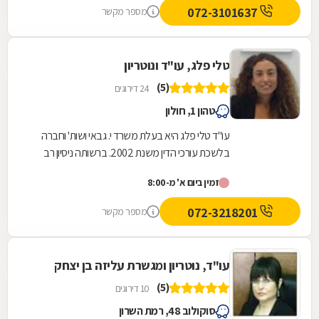
שיגרתיות ואפילו בשבת . כל עצה שלו שווה זהב .
072-3101637
מספר מקשר
נתן לי שקט ורוגע נפשי לעבור ימים מורכבים
וסוערים. אילן תודה מקרב לב ומאחל לך בריאות
ולעוד שנים רבות של עיסוק בתחום כל כך חשוב
טלי פלג, עו"ד ונוטריון
ולכל כך הרבה אנשים .
(5)
24 דירוגים
טהון 1, חולון
עו"ד טלי פלג היא בעלת משרד י. גבאי ושות' וחברה
בלשכת עורכי הדין משנת 2002. ברשותה ניסיון רב
בליווי עסקאות מקרקעין ונדל"ן מגוונות, ותחומי...
זמין ביום א' מ-8:00
072-3218201
מספר מקשר
עו"ד, נוטריון ומגשרת עליזה בן יצחק
(5)
10 דירוגים
סוקולוב 48, רמת השרון