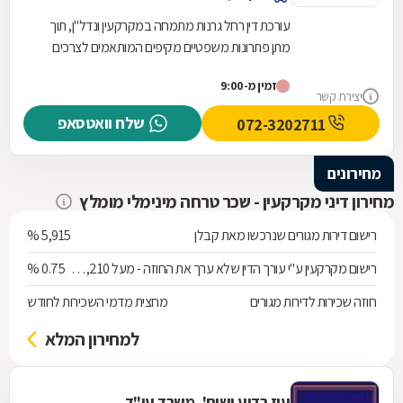
עורכת דין רחל גרנות מתמחה במקרקעין ונדל"ן, תוך
מתן פתרונות משפטיים מקיפים המותאמים לצרכים
הייחודיים של כל לקוח בתחום. פעילותה המקצועית...
זמין מ-9:00
יצירת קשר
שלח וואטסאפ
072-3202711
מחירונים
מחירון דיני מקרקעין - שכר טרחה מינימלי מומלץ
רישום דירות מגורים שנרכשו מאת קבלן
5,915 %
רישום מקרקעין ע"י עורך הדין שלא ערך את החוזה - מעל 538,210 ש"ח
0.75 %
חוזה שכירות לדירות מגורים
מחצית מדמי השכירות לחודש
למחירון המלא
עוז רדיע ושות', משרד עו"ד