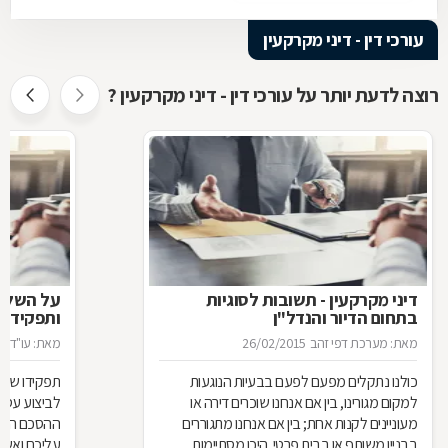
עורכי דין - דיני מקרקעין
רוצה לדעת יותר על עורכי דין - דיני מקרקעין ?
דיני מקרקעין - תשובות לסוגיות
בתחום הדיור והנדל"ן
ותפקידו ש
מאת: מערכת דפי זהב
26/02/2015
מאת: עו"ד א
כולנו נתקלים מפעם לפעם בבעיות הנוגעות
תפקידו של 
למקום מגורינו, בין אם אנחנו שוכרים דירה או
מעוניינים לקנות אחת; בין אם אנחנו מתגוררים
ההסכם הוא ה
בבניין משותף או בבית פרטי. היכן מסתיימות
עליכם ואשר 