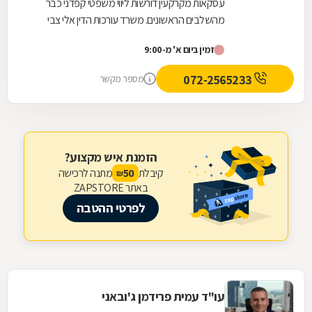
עסקאות מקרקעין דורשות ליווי משפטי קפדני כבר
מהשלבים הראשונים. משרד עורכות הדין אלי צבי
אטיאס מלווה עסקאות נדל"ן החל מבדיקות מקדמיות,
זמין ביום א' מ-9:00
לרבות...
072-2565233
מספר מקשר
הזמנת איש מקצוע?
קיבלת
מתנה לרכישה
50
₪
באתר ZAPSTORE
לפרטי ההטבה
עו"ד עמית פרידמן ג'ובאני