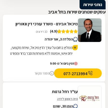
נותני שירות
עסקים שנותנים שירות בתל אביב
מיכאל אבירם - משרד עורכי דין ונוטריון
(4.9)
10 דירוגים
הפלדה 3, אור יהודה
ממליץ בחום על עורך הדין מיכאל, שירות מקצועי,
יחס אישי, אמינות ללא פשרות והסבר ברור ומפורט
של הדברים לאורך כל הדרך.
זמין ביום א' מ-9:00
077-2713994
מספר מקשר
עו"ד רחל גרנות
היה ראשון לדרג
הגפן 30, שוהם