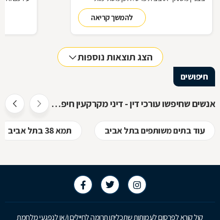
זכויותינו ביחס לשכנינו? מה אומר החוק בקשר
הנדרשות לב
להמשך קריאה
לחריגות בנייה? האם בניית ממ"ד מחייבת את כל
החוק, ואשר 
הדיירים וכו'. כדי לקבל מושג בנוגע למעמדנו
הקבלן, או ל
החוקי, מתוך דוגמאות אישיות של סוגיות בתחום
כתוצאה מעב
המקרקעין, ריכזנו שאלות שנשאלו בפורום
הצג תוצאות נוספות
מקרקעין, ואשר נענו ע"י עו"ד אילן קרייטר
חיפושים
אנשים שחיפשו עורכי דין - דיני מקרקעין חיפשו גם
עוד בתים משותפים בתל אביב
תמא 38 בתל אביב
קול קורא לפרסום לעמותות שתכליתן תרומה לחיילים ו/או לנפגעי מלחמת