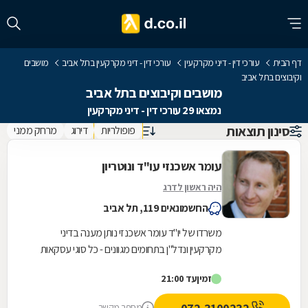
דף הבית
עורכי דין - דיני מקרקעין
עורכי דין - דיני מקרקעין בתל אביב
מושבים
וקיבוצים בתל אביב
מושבים וקיבוצים בתל אביב
נמצאו 29 עורכי דין - דיני מקרקעין
סינון תוצאות
פופולריות
דירוג
מרחק ממני
עומר אשכנזי עו"ד ונוטריון
היה ראשון לדרג
החשמונאים 119, תל אביב
משרדו של יו"ד עומר אשכנזי נותן מענה בדיני
מקרקעין ונדל"ן בתחומים מגוונים - כל סוגי עסקאות
המקרקעין (לרבות מקרקעין המיועדים למגורים,
זמין
עד 21:00
קרקעות...
מספר מקשר