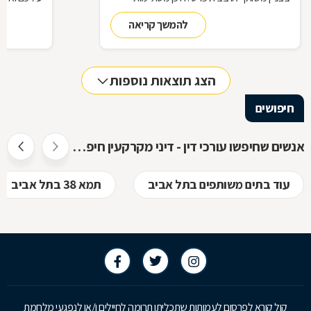
זכויותינו ביחס לשכנינו? מה אומר החוק בקשר
הנדרשות לב
להמשך קריאה
לחריגות בנייה? האם בניית ממ"ד מחייבת את כל
החוק, ואשר 
הדיירים וכו'. כדי לקבל מושג בנוגע למעמדנו
הקבלן, או ל
החוקי, מתוך דוגמאות אישיות של סוגיות בתחום
כתוצאה מעב
המקרקעין, ריכזנו שאלות שנשאלו בפורום
הצג תוצאות נוספות
מקרקעין, ואשר נענו ע"י עו"ד אילן קרייטר
חיפושים
אנשים שחיפשו עורכי דין - דיני מקרקעין חיפשו גם
עוד בתים משותפים בתל אביב
תמא 38 בתל אביב
קול קורא לפרסום לעמותות שתכליתן תרומה לחיילים ו/או לנפגעי מלחמת