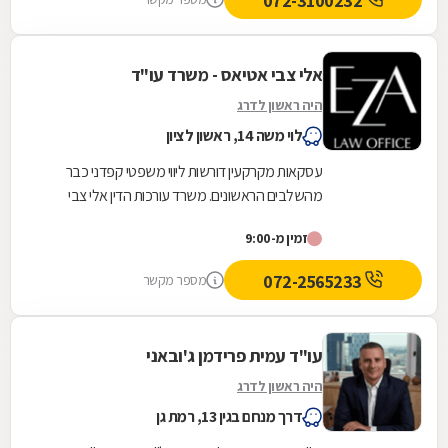
072-3100232
אלי צבי אטיאס - משרד עו"ד
היה ראשון לדרג
לוי משה 14, ראשון לציון
עסקאות מקרקעין דורשות ליווי משפטי קפדני כבר
מהשלבים הראשונים. משרד עורכות הדין אלי צבי
אטיאס מלווה עסקאות נדל"ן החל מבדיקות מקדמיות,
זמין מ-9:00
לרבות...
072-2565233
מספר מקשר
עו"ד עמית פרידמן ג'ובאני
היה ראשון לדרג
דרך מנחם בגין 13, רמת גן