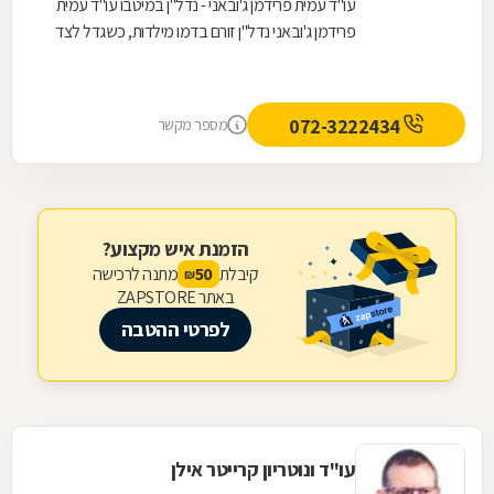
עו"ד עמית פרידמן ג'ובאני - נדל"ן במיטבו עו"ד עמית
פרידמן ג'ובאני נדל"ן זורם בדמו מילדות, כשגדל לצד
אביו שניהל משרד תיווך נדל"ן במשך כ-30...
072-3222434
מספר מקשר
הזמנת איש מקצוע?
קיבלת
מתנה לרכישה
50
₪
באתר ZAPSTORE
לפרטי ההטבה
עו"ד ונוטריון קרייטר אילן