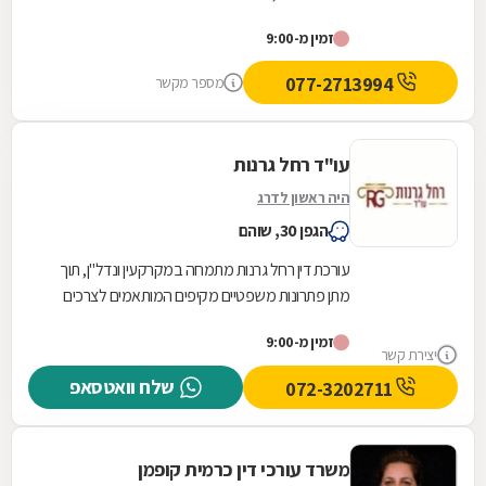
של הדברים לאורך כל הדרך.
זמין מ-9:00
077-2713994
מספר מקשר
עו"ד רחל גרנות
היה ראשון לדרג
הגפן 30, שוהם
עורכת דין רחל גרנות מתמחה במקרקעין ונדל"ן, תוך
מתן פתרונות משפטיים מקיפים המותאמים לצרכים
הייחודיים של כל לקוח בתחום. פעילותה המקצועית...
זמין מ-9:00
יצירת קשר
שלח וואטסאפ
072-3202711
משרד עורכי דין כרמית קופמן