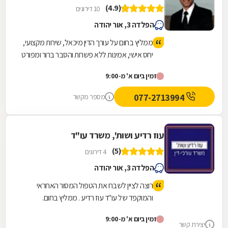
(4.9)
10 דירוגים
הפלדה 3, אור יהודה
ממליץ בחום על עורך הדין מיכאל, שירות מקצועי,
יחס אישי, אמינות ללא פשרות והסבר ברור ומפורט
של הדברים לאורך כל הדרך.
זמין ביום א' מ-9:00
077-2713994
מספר מקשר
עוז רדיע ושות', משרד עו"ד
(5)
4 דירוגים
הפלדה 3, אור יהודה
רוצה לציין לשבח את הטפול המסור האחראי
והמוקפד של עו"ד עוז רדיע . ממליץ בחום.
זמין ביום א' מ-9:00
יצירת קשר