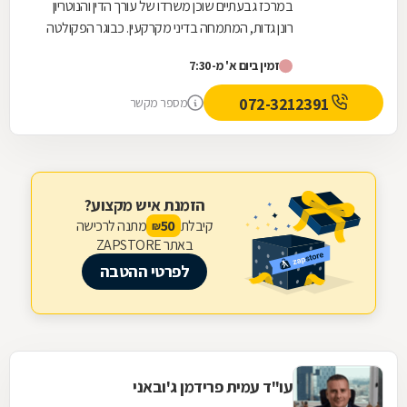
במרכז גבעתיים שוכן משרדו של עורך הדין והנוטריון
רונן גדות, המתמחה בדיני מקרקעין. כבוגר הפקולטה
למשפטים באוניברסיטת תל אביב, מעניק עו"ד גדות...
זמין ביום א' מ-7:30
072-3212391
מספר מקשר
הזמנת איש מקצוע?
קיבלת
מתנה לרכישה
50
₪
באתר ZAPSTORE
לפרטי ההטבה
עו"ד עמית פרידמן ג'ובאני