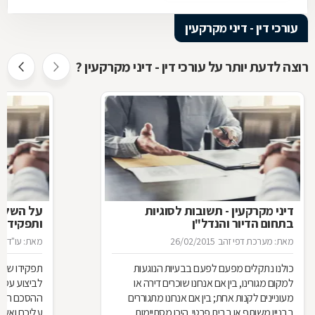
עורכי דין - דיני מקרקעין
רוצה לדעת יותר על עורכי דין - דיני מקרקעין ?
דיני מקרקעין - תשובות לסוגיות
בתחום הדיור והנדל"ן
ותפקידו ש
מאת: מערכת דפי זהב
26/02/2015
מאת: עו"ד א
כולנו נתקלים מפעם לפעם בבעיות הנוגעות
תפקידו של 
למקום מגורינו, בין אם אנחנו שוכרים דירה או
מעוניינים לקנות אחת; בין אם אנחנו מתגוררים
ההסכם הוא ה
בבניין משותף או בבית פרטי. היכן מסתיימות
עליכם ואשר 