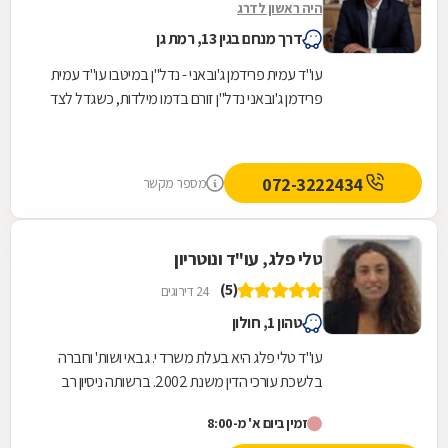
היה ראשון לדרג
דרך מנחם בגין 13, רמת גן
עו"ד עמית פרידמן ג'ובאני - נדל"ן במיטבו עו"ד עמית
פרידמן ג'ובאני נדל"ן זורם בדמו מילדות, כשגדל לצד
אביו שניהל משרד תיווך נדל"ן במשך כ-30...
072-3222434
מספר מקשר
טלי פלג, עו"ד ונוטריון
(5)
24 דירוגים
טהון 1, חולון
עו"ד טלי פלג היא בעלת משרד י. גבאי ושות' וחברה
בלשכת עורכי הדין משנת 2002. ברשותה ניסיון רב
בליווי עסקאות מקרקעין ונדל"ן מגוונות, ותחומי...
זמין ביום א' מ-8:00