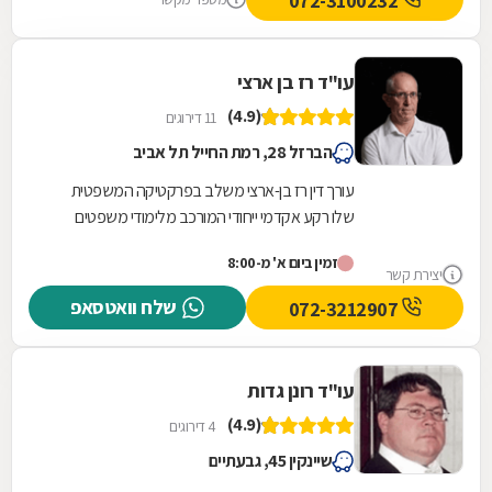
072-3100232
עו"ד רז בן ארצי
(4.9)
11 דירוגים
הברזל 28, רמת החייל תל אביב
עורך דין רז בן-ארצי משלב בפרקטיקה המשפטית
שלו רקע אקדמי ייחודי המורכב מלימודי משפטים
בקריה האקדמית אונו, תואר שני במשפטים
זמין ביום א' מ-8:00
(בהצטיינות) מהקריה...
יצירת קשר
שלח וואטסאפ
072-3212907
עו"ד רונן גדות
(4.9)
4 דירוגים
שיינקין 45, גבעתיים