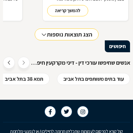
זכויותינו ביחס לשכנינו? מה אומר החוק בקשר
הנדרשות לב
להמשך קריאה
לחריגות בנייה? האם בניית ממ"ד מחייבת את כל
החוק, ואשר 
הדיירים וכו'. כדי לקבל מושג בנוגע למעמדנו
הקבלן, או ל
החוקי, מתוך דוגמאות אישיות של סוגיות בתחום
כתוצאה מעב
המקרקעין, ריכזנו שאלות שנשאלו בפורום
הצג תוצאות נוספות
מקרקעין, ואשר נענו ע"י עו"ד אילן קרייטר
חיפושים
אנשים שחיפשו עורכי דין - דיני מקרקעין חיפשו גם
עוד בתים משותפים בתל אביב
תמא 38 בתל אביב
קול קורא לפרסום לעמותות שתכליתן תרומה לחיילים ו/או לנפגעי מלחמת