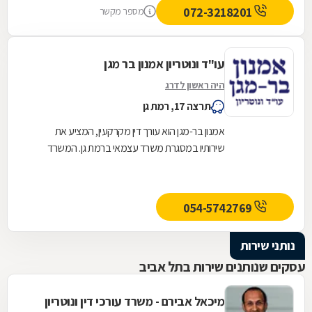
072-3218201
מספר מקשר
עו"ד ונוטריון אמנון בר מגן
היה ראשון לדרג
תרצה 17, רמת גן
אמנון בר-מגן הוא עורך דין מקרקעין, המציע את
שירותיו במסגרת משרד עצמאי ברמת גן. המשרד
פועל מאז שנת 1971 ומעניק שירותי יעיל, אמין
ומקצועי...
054-5742769
נותני שירות
עסקים שנותנים שירות בתל אביב
מיכאל אבירם - משרד עורכי דין ונוטריון