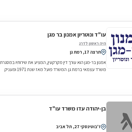
תיווך נדל"ן במשך כ-30...
עו"ד ונוטריון אמנון בר מגן
היה ראשון לדרג
תרצה 17, רמת גן
אמנון בר-מגן הוא עורך דין מקרקעין, המציע את שירותיו במסגרת
משרד עצמאי ברמת גן. המשרד פועל מאז שנת 1971 ומעניק
שירותי יעיל, אמין ומקצועי...
בן-יהודה עדו משרד עו"ד
ז'בוטינסקי 27, תל אביב