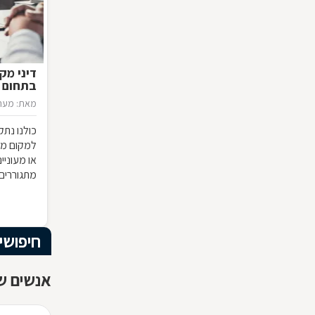
דיני מק
בתחום ה
מאת: מערכ
כולנו נת
למקום מגו
או מעוניי
מתגוררים 
מסתיימות 
החוק בקשר
ממ"ד מחיי
מושג בנו
חיפושי
המקרקעין
אנשים שח
מקרקעין, 