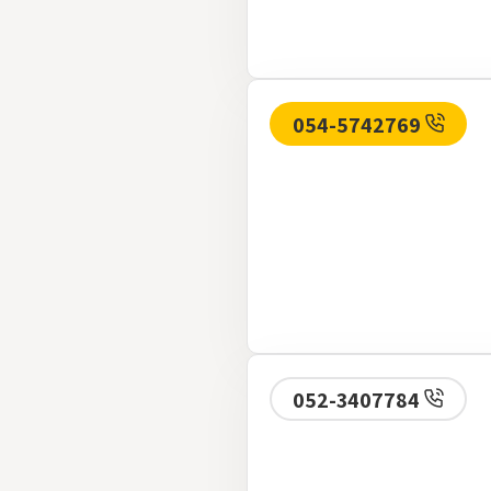
054-5742769
052-3407784