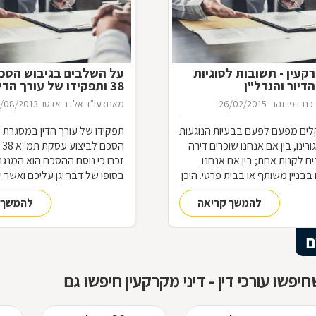
רקעין - תשובות לסוגיות
על השלבים בגיבוש הסכ
דיור והנדל"ן
38 ותפקידו של עורך הדין
ת דפי זהב
26/02/2015
מאת: עו"ד אלדר אדטו
1/08/2013
קלים מפעם לפעם בבעיות הנוגעות
תפקידו של עורך הדין במסגרת 
רינו, בין אם אנחנו שוכרים דירה
הס
נים לקנות אחת; בין אם אנחנו
זכרו כי נוסח ההסכם הוא המנגנ
בבניין משותף או בבית פרטי. היכן
בסופו של דבר יגן עליכם ואשר י
זכויותינו ביחס לשכנינו? מה אומר
הקבלן בביצוע העבודות הנדרשו
להמשך קריאה
להמשך 
 לחריגות בנייה? האם בניית
חיזוק המבנה, בהתאם להוראות 
בת את כל הדיירים וכו'. כדי לקבל
ואשר ישמור עליכם אם חלילה יק
גע למעמדנו החוקי, מתוך
הקבלן, או לחילופין אם יתגלו נ
ם
דוגמאות אישיות של סוגיות בתחום
נגרמו כתוצאה מעבודתו הרשלנ
, ריכזנו שאלות שנשאלו בפורום
הקבלן.
יפשו עורכי דין - דיני מקרקעין חיפשו גם
ואשר נענו ע"י עו"ד אילן קרייטר