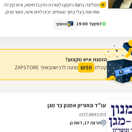
מגיע מענה בזמן.
ממליצה בחום! נזקקנו לעורכת הדין בדחיפות, והיא קיבלה
אותי ואת בעלי בתוך שעתיים. זכינו ליחס אישי, מאור פנים,
סבלנות ומקצועיות יוצאת דופן. השירות היה מהיר, יעיל
זמין
עד 19:00
מוסמך
ואכפתי, והרגשנו שאנחנו בידיים טובות. תודה רבה על כל
העזרה
הזמנת איש מקצוע?
₪
50
קיבלת
מתנה לרכישה
באתר ZAPSTORE
עו"ד ונוטריון אמנון בר מגן
היה ראשון לדרג
תרצה 17, רמת גן