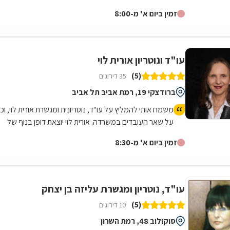
תואר שני במשפטים (בהצטיינות) מהקריה...
זמין ביום א' מ-8:00
עו"ד ונוטריון אורית לוי
(5)
35 דירוגים
ברודצקי 19, רמת אביב תל אביב
משמח אותי להמליץ על עו"ד, נוטריונית ומגשרת אורית לוי, וכן
על שאר העובדים במשרדה. אורית לוי יוצאת דופן בנוף של
נותני השירותים המשפטיים לא רק במקצועיותה וביעילותה,
זמין ביום א' מ-8:30
אלא גם באנושיותה. היא מבצעת מגוון פעולות, כולל מכבידות
ומסובכות, תוך הקשבה אמיתית לצרכים של הלקוחות. פנינו
אליה לא מעט פעמים לפתור בעיות מסוגים שונים, ותמיד
נענינו ברוח טובה ובאהדה, וכמובן בביצוע מהדרגה
עו"ד, נוטריון ומגשרת עליזה בן יצחק
הראשונה. אין בה או במשרדה שום העמדות פנים שמאפיינות
(5)
10 דירוגים
לא מעט עוסקים במקצוע זה, ותמיד נעים לפנות אליה בכל
שאלה. קל לתקשר איתה ועם משרדה בערוצים שונים, ותמיד
סוקולוב 48, רמת השרון