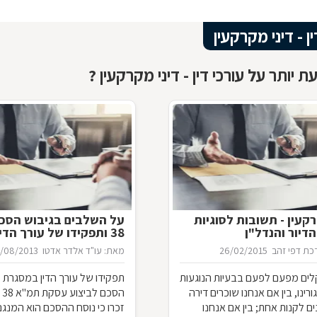
ין - דיני מקרקעין
 יותר על עורכי דין - דיני מקרקעין ?
רקעין - תשובות לסוגיות
על השלבים בגיבוש הסכ
דיור והנדל"ן
38 ותפקידו של עורך הדין
ת דפי זהב
26/02/2015
מאת: עו"ד אלדר אדטו
1/08/2013
קלים מפעם לפעם בבעיות הנוגעות
תפקידו של עורך הדין במסגרת 
רינו, בין אם אנחנו שוכרים דירה
הס
נים לקנות אחת; בין אם אנחנו
זכרו כי נוסח ההסכם הוא המנגנ