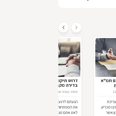
ם תמ"א
דרוש תיקון: טיפול בליקויי בנייה
בדירה מקבלן
1
מאת: נגוהה שפרלינג
08/07/2013
עריכת
הגעתם לרגע הגדול - הקבלן מסר לידיכם
כם לביצוע עסקת תמ"א 38 הנו מכריע.
את המפתחות לדירה החדשה. אבל לאט
ון אשר
לאט אתם מגלים כי הקיר מתקלף, בתקרה