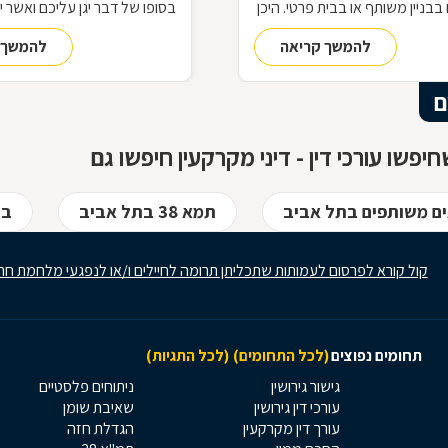
בבניין משותף או בבית פרטי. היכן
בסופו של דבר יגן עליכם ואשר י
זכויותינו ביחס לשכנינו? מה אומר
הקבלן בביצוע העבודות הנדרשו
להמשך קריאה
להמשך 
 לחריגות בנייה? האם בניית
חיזוק המבנה, בהתאם להוראות 
בת את כל הדיירים וכו'. כדי לקבל
ואשר ישמור עליכם אם חלילה יק
גע למעמדנו החוקי, מתוך
הקבלן, או לחילופין אם יתגלו נ
ם
דוגמאות אישיות של סוגיות בתחום
נגרמו כתוצאה מעבודתו הרשלנ
, ריכזנו שאלות שנשאלו בפורום
הקבלן.
יפשו עורכי דין - דיני מקרקעין חיפשו גם
ואשר נענו ע"י עו"ד אילן קרייטר
ים משותפים בתל אביב
תמא 38 בתל אביב
בי
קול קורא לפרסום לעמותות שתכליתן תרומה לחיילים ו/או לנפגעי מלחמת חר
תחומים נפוצים
(לכל התחומים)
(לכל התגיות)
גישור גירושין
ניתוחים פלסטיים
עורכי דין גירושין
שאיבת שומן
עורך דין מקרקעין
הגדלת חזה