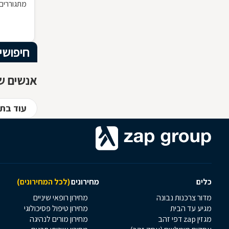
מתגוררים 
מסתיימות 
החוק בקשר
ממ"ד מחיי
מושג בנו
חיפושי
המקרקעין
אנשים שח
מקרקעין, 
עוד בת
כלים
מחירונים
(לכל המחירונים)
מדור צרכנות נבונה
מחירון רופאי שיניים
מגיע עד הבית
מחירון טיפול פסיכולוגי
מגזין zap דפי זהב
מחירון מורים לנהיגה