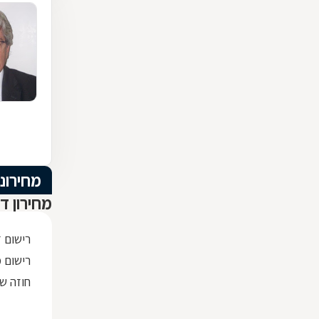
מחירוני
מחירון ד
רישום 
רישום מק
חוזה שכ