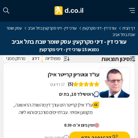
דף הבית
עורכי דין - דיני מקרקעין
עורכי דין - דיני מקרקעין בתל אביב
עסק שומר
שבת בתל אביב
עורכי דין - דיני מקרקעין: עסק שומר שבת בתל אביב
נמצאו 15 עורכי דין - דיני מקרקעין
סינון תוצאות
פופולריות
דירוג
מרחק ממני
עו"ד ונוטריון קרייטר אילן
(5)
17 דירוגים
רוטשילד 10, בת ים
עו"ד אילן קרייטר הינו עורך דין מהשורה הראשונה ,
מקצוען אמיתי . עברתי ימים מורכבים והוא ליווה
אותי לאורך כל הדרך משפטית ואישית עד לטיפול
זמין ביום א' מ-8:30
מלא במקרה. היה זמין עבורי תמיד גם בשעות לא
שיגרתיות ואפילו בשבת . כל עצה שלו שווה זהב .
מספר מקשר