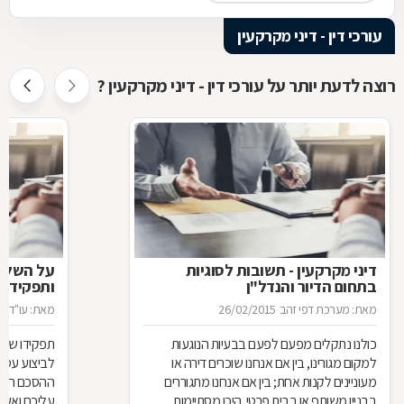
עורכי דין - דיני מקרקעין
רוצה לדעת יותר על עורכי דין - דיני מקרקעין ?
דיני מקרקעין - תשובות לסוגיות
בתחום הדיור והנדל"ן
ותפקידו ש
מאת: מערכת דפי זהב
26/02/2015
מאת: עו"ד א
כולנו נתקלים מפעם לפעם בבעיות הנוגעות
תפקידו של 
למקום מגורינו, בין אם אנחנו שוכרים דירה או
מעוניינים לקנות אחת; בין אם אנחנו מתגוררים
ההסכם הוא ה
בבניין משותף או בבית פרטי. היכן מסתיימות
עליכם ואשר 