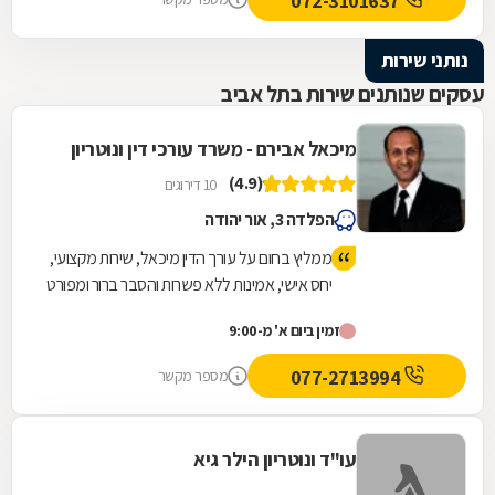
072-3101637
נתן לי שקט ורוגע נפשי לעבור ימים מורכבים
וסוערים. אילן תודה מקרב לב ומאחל לך בריאות
נותני שירות
ולעוד שנים רבות של עיסוק בתחום כל כך חשוב
עסקים שנותנים שירות בתל אביב
ולכל כך הרבה אנשים .
מיכאל אבירם - משרד עורכי דין ונוטריון
(4.9)
10 דירוגים
הפלדה 3, אור יהודה
ממליץ בחום על עורך הדין מיכאל, שירות מקצועי,
יחס אישי, אמינות ללא פשרות והסבר ברור ומפורט
של הדברים לאורך כל הדרך.
זמין ביום א' מ-9:00
077-2713994
מספר מקשר
עו"ד ונוטריון הילר גיא