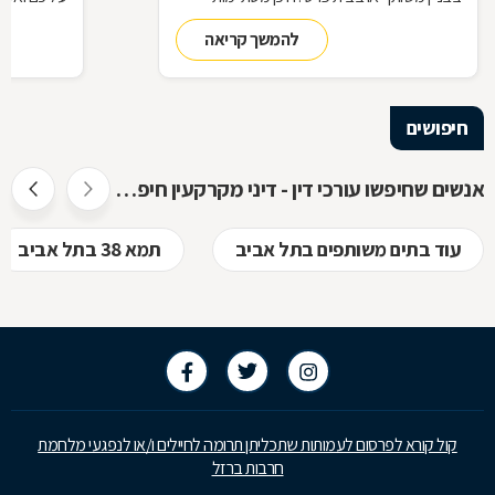
זכויותינו ביחס לשכנינו? מה אומר החוק בקשר
הנדרשות לב
להמשך קריאה
לחריגות בנייה? האם בניית ממ"ד מחייבת את כל
החוק, ואשר 
הדיירים וכו'. כדי לקבל מושג בנוגע למעמדנו
הקבלן, או ל
החוקי, מתוך דוגמאות אישיות של סוגיות בתחום
כתוצאה מעב
המקרקעין, ריכזנו שאלות שנשאלו בפורום
חיפושים
מקרקעין, ואשר נענו ע"י עו"ד אילן קרייטר
אנשים שחיפשו עורכי דין - דיני מקרקעין חיפשו גם
עוד בתים משותפים בתל אביב
תמא 38 בתל אביב
קול קורא לפרסום לעמותות שתכליתן תרומה לחיילים ו/או לנפגעי מלחמת
חרבות ברזל