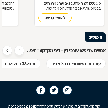
מעוניינים לקנות אחת; בין אם אנחנו מתגוררים
ההסכם הוא ה
בבניין משותף או בבית פרטי. היכן מסתיימות
עליכם ואשר 
זכויותינו ביחס לשכנינו? מה אומר החוק בקשר
הנדרשות לב
להמשך קריאה
לחריגות בנייה? האם בניית ממ"ד מחייבת את כל
החוק, ואשר 
הדיירים וכו'. כדי לקבל מושג בנוגע למעמדנו
הקבלן, או ל
החוקי, מתוך דוגמאות אישיות של סוגיות בתחום
כתוצאה מעב
המקרקעין, ריכזנו שאלות שנשאלו בפורום
חיפושים
מקרקעין, ואשר נענו ע"י עו"ד אילן קרייטר
אנשים שחיפשו עורכי דין - דיני מקרקעין חיפשו גם
עוד בתים משותפים בתל אביב
תמא 38 בתל אביב
קול קורא לפרסום לעמותות שתכליתן תרומה לחיילים ו/או לנפגעי מלחמת