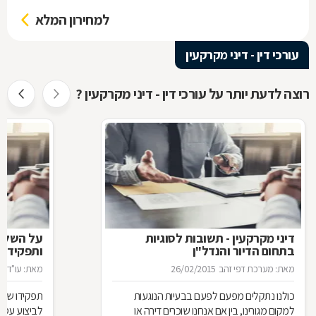
למחירון המלא
עורכי דין - דיני מקרקעין
רוצה לדעת יותר על עורכי דין - דיני מקרקעין ?
דיני מקרקעין - תשובות לסוגיות
בתחום הדיור והנדל"ן
ותפקידו ש
מאת: מערכת דפי זהב
26/02/2015
מאת: עו"ד א
כולנו נתקלים מפעם לפעם בבעיות הנוגעות
תפקידו של 
למקום מגורינו, בין אם אנחנו שוכרים דירה או