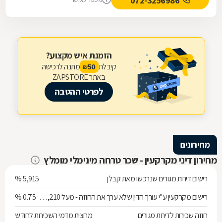
072-3256986
הזמנת איש מקצוע?
קיבלת
מתנה לרכישה
50
₪
באתר ZAPSTORE
לפרטי ההטבה
מחירונים
מחירון דיני מקרקעין - שכר טרחה מינימלי מומלץ
רישום דירות מגורים שנרכשו מאת קבלן
5,915 %
רישום מקרקעין ע"י עורך הדין שלא ערך את החוזה - מעל 538,210 ש"ח
0.75 %
חוזה שכירות לדירות מגורים
מחצית מדמי השכירות לחודש