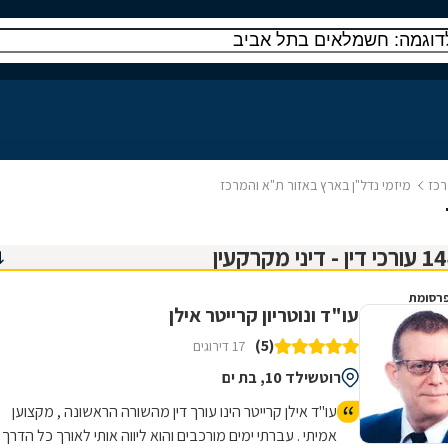
רכז
מיזמי נדל"ן בארץ באזור ת"א והמרכז
רסומת
עו"ד ונוטריון קרייטר אילן
(5)
17 דירוגים
רוטשילד 10, בת ים
עו"ד אילן קרייטר הינו עורך דין מהשורה הראשונה , מקצוען
אמיתי . עברתי ימים מורכבים והוא ליווה אותי לאורך כל הדרך