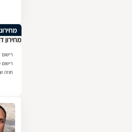
מחירוני
מחירון ד
רישום 
רישום מק
חוזה שכ