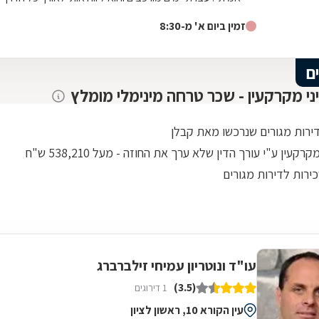
משפטית ואישית עד לטיפול מלא במקרה. היה זמין עבורי
זמין ביום א' מ-8:30
תמיד גם בשעות לא שיגרתיות ואפילו בשבת . כל עצה שלו
שווה זהב . נתן לי שקט ורוגע נפשי לעבור ימים מורכבים
וסוערים. אילן תודה מקרב לב ומאחל לך בריאות ולעוד שנים
ם
רבות של עיסוק בתחום כל כך חשוב ולכל כך הרבה אנשים .
יני מקרקעין - שכר טרחה מינימלי מומלץ
דירות מגורים שנרכשו מאת קבלן
רקעין ע"י עורך הדין שלא ערך את החוזה - מעל 538,210 ש"ח
ירות לדירות מגורים
עו"ד ונוטריון עמיחי זילברברג
(3.5)
1 דירוגים
עין הקורא 10, ראשון לציון