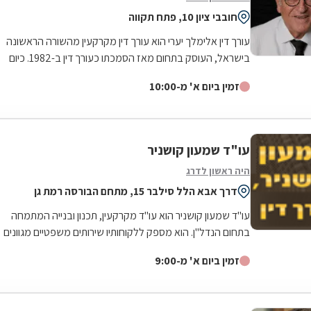
חובבי ציון 10, פתח תקווה
עורך דין אלימלך יערי הוא עורך דין מקרקעין מהשורה הראשונה
בישראל, העוסק בתחום מאז הסמכתו כעורך דין ב-1982. כיום
מנהל עורך דין יערי משרד עצמאי...
זמין ביום א' מ-10:00
עו"ד שמעון קושניר
היה ראשון לדרג
דרך אבא הלל סילבר 15, מתחם הבורסה רמת גן
עו"ד שמעון קושניר הוא עו"ד מקרקעין, תכנון ובנייה המתמחה
בתחום הנדל"ן. הוא מספק ללקוחותיו שירותים משפטיים מגוונים
בתחום, לרבות: ענייני תמ"א...
זמין ביום א' מ-9:00