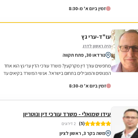
משפטית ואישית עד לטיפול מלא במקרה. היה זמין עבורי
זמין ביום א' מ-8:30
תמיד גם בשעות לא שיגרתיות ואפילו בשבת . כל עצה שלו
שווה זהב . נתן לי שקט ורוגע נפשי לעבור ימים מורכבים
וסוערים. אילן תודה מקרב לב ומאחל לך בריאות ולעוד שנים
רבות של עיסוק בתחום כל כך חשוב ולכל כך הרבה אנשים .
עו"ד-ערי גץ
היה ראשון לדרג
נורדאו 30, פתח תקווה
מחפשים עורך דין מקרקעין? משרד עורכי הדין ערי גץ הוא אחד
המנוסים והמובילים בתחום בישראל. אנשי המשרד בקיאים עד
רמת היסוד בתחום של דיני מקרקעין...
זמין ביום א' מ-8:30
עידו שמואלי - משרד עורכי דין ונוטריון
(5)
2 דירוגים
משה בקר 3, ראשון לציון