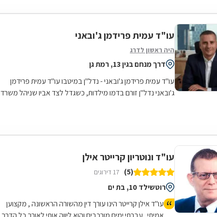
עו"ד עמית פרידמן ג'ובאני
היה ראשון לדרג
דרך מנחם בגין 13, רמת גן
עו"ד עמית פרידמן ג'ובאני - נדל"ן במיטבו עו"ד עמית פרידמן
ג'ובאני נדל"ן זורם בדמו מילדות, כשגדל לצד אביו שניהל משרד
תיווך נדל"ן במשך כ-30...
עו"ד ונוטריון קרייטר אילן
(5)
17 דירוגים
רוטשילד 10, בת ים
עו"ד אילן קרייטר הינו עורך דין מהשורה הראשונה , מקצוען
אמיתי . עברתי ימים מורכבים והוא ליווה אותי לאורך כל הדרך