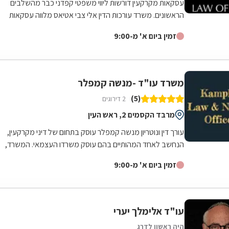
עסקאות מקרקעין דורשות ליווי משפטי קפדני כבר מהשלבים
הראשונים. משרד עורכות הדין אלי צבי אטיאס מלווה עסקאות
נדל"ן החל מבדיקות מקדמיות, לרבות...
זמין ביום א' מ-9:00
משרד עו"ד -מנשה קמפלר
(5)
2 דירוגים
מרבד הקסמים 2, ראש העין
עורך דין ונוטריון מנשה קמפלר עוסק בתחום של דיני מקרקעין,
הנחשב לאחד המהותיים בהם עוסק משרדו העצמאי. המשרד,
הממוקם בראש העין ופועל משנת 1992,...
זמין ביום א' מ-9:00
עו"ד אלימלך יערי
היה ראשון לדרג