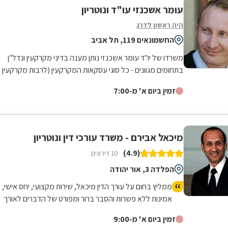
עומר אשכנזי עו"ד ונוטריון
היה ראשון לדרג
החשמונאים 119, תל אביב
משרדו של יו"ד עומר אשכנזי נותן מענה בדיני מקרקעין ונדל"ן
בתחומים מגוונים - כל סוגי עסקאות המקרקעין (לרבות מקרקעין
המיועדים למגורים, קרקעות...
זמין ביום א' מ-7:00
מיכאל אבירם - משרד עורכי דין ונוטריון
(4.9)
10 דירוגים
הפלדה 3, אור יהודה
ממליץ בחום על עורך הדין מיכאל, שירות מקצועי, יחס אישי,
אמינות ללא פשרות והסבר ברור ומפורט של הדברים לאורך
כל הדרך.
זמין ביום א' מ-9:00