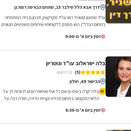
דרך אבא הלל סילבר 15, מתחם הבורסה רמת גן
עו"ד שמעון קושניר הוא עו"ד מקרקעין, תכנון ובנייה המתמחה
בתחום הנדל"ן. הוא מספק ללקוחותיו שירותים משפטיים מגוונים
בתחום, לרבות: ענייני תמ"א...
זמין ביום א' מ-9:00
בלה ישראלוב עו"ד ונוטריון
(5)
21 דירוגים
הכישור 49, חולון
בלה יקרה בשמי ובשם כל אחי ואחיותי רוצים להודות לך על
הליווי המקצועי בתחום מכירת וקניית הדירה, תודה רבה על
היחס החם והמקצועיות שלך .. ניפגש בתיקים העתידיים
זמין ביום א' מ-8:30
בהחלט