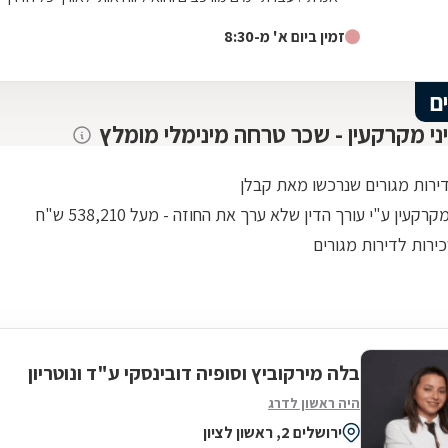
משפטית ואישית עד לטיפול מלא במקרה. היה זמין עבורי
זמין ביום א' מ-8:30
תמיד גם בשעות לא שיגרתיות ואפילו בשבת . כל עצה שלו
שווה זהב . נתן לי שקט ורוגע נפשי לעבור ימים מורכבים
וסוערים. אילן תודה מקרב לב ומאחל לך בריאות ולעוד שנים
ם
רבות של עיסוק בתחום כל כך חשוב ולכל כך הרבה אנשים .
יני מקרקעין - שכר טרחה מינימלי מומלץ
דירות מגורים שנרכשו מאת קבלן
רקעין ע"י עורך הדין שלא ערך את החוזה - מעל 538,210 ש"ח
ירות לדירות מגורים
בלה מירקוביץ וסופיה דובינסקי ע"ד ונוטריון
היה ראשון לדרג
ירושלים 2, ראשון לציון