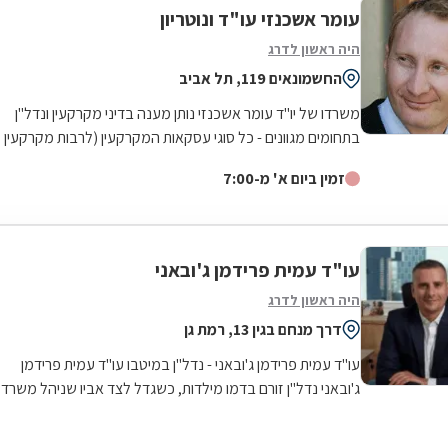
עומר אשכנזי עו"ד ונוטריון
היה ראשון לדרג
החשמונאים 119, תל אביב
משרדו של יו"ד עומר אשכנזי נותן מענה בדיני מקרקעין ונדל"ן
בתחומים מגוונים - כל סוגי עסקאות המקרקעין (לרבות מקרקעין
המיועדים למגורים, קרקעות...
זמין ביום א' מ-7:00
עו"ד עמית פרידמן ג'ובאני
היה ראשון לדרג
דרך מנחם בגין 13, רמת גן
עו"ד עמית פרידמן ג'ובאני - נדל"ן במיטבו עו"ד עמית פרידמן
ג'ובאני נדל"ן זורם בדמו מילדות, כשגדל לצד אביו שניהל משרד
תיווך נדל"ן במשך כ-30...