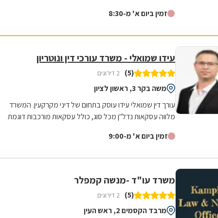
משפטית ואישית עד לטיפול מלא במקרה. היה זמין עבורי
זמין ביום א' מ-8:30
תמיד גם בשעות לא שיגרתיות ואפילו בשבת . כל עצה שלו
שווה זהב . נתן לי שקט ורוגע נפשי לעבור ימים מורכבים
וסוערים. אילן תודה מקרב לב ומאחל לך בריאות ולעוד שנים
רבות של עיסוק בתחום כל כך חשוב ולכל כך הרבה אנשים .
עידו שמואלי - משרד עורכי דין ונוטריון
(5)
2 דירוגים
משה בקר 3, ראשון לציון
עורך דין שמואלי עידו עוסק בתחום של דיני מקרקעין. המשרד
מלווה עסקאות נדל"ן מכל סוג, כולל עסקאות מורכבות דוגמת
עיבוי-פינוי (תמ"א 38), פינוי...
זמין ביום א' מ-9:00
משרד עו"ד -מנשה קמפלר
(5)
2 דירוגים
מרבד הקסמים 2, ראש העין