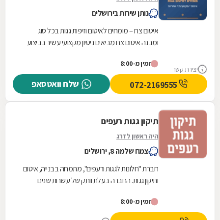
נותן שירות בירושלים
איטום צח – מומחים לאיטום וזיפות גגות בכל סוג
ומבנה איטום צח מביאים ניסיון מקצועי עשיר בביצוע
עבודות איטום וזיפות מקיפות למגוון רחב של מבנים...
זמין מ-8:00
יצירת קשר
שלח וואטסאפ
072-2169555
תיקון גגות רעפים
היה ראשון לדרג
צמח שלמה 8, ירושלים
חברת "חלונות לגגות ורעפים", מתמחה בבנייה, איטום
ותיקון גגות. החברה בעלת וותק של עשרות שנים
מציעה מגוון גדול של שירותים, כגון: איתור נזילות,...
זמין מ-8:00