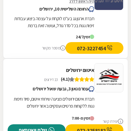
היה ראשון לדרג
החומה השלישית 10, ירושלים
חברת ארגון גג בע''מ לוקחת על עצמה ביצוע עבודות
זיפות גגות בכל סדר גודל, ועושה זאת ברמת
המקצועיות הגבוהה ביותר. החברה, הפועלת מאז
זמין
24/7
1993...
072-3227454
מספר מקשר
איטום ירושלים
(4.1)
13 דירוגים
עמרם גאון 3, גבעת שאול ירושלים
חברת איטום ירושלים מציעה שירותי איטום, סיוד וזיפות
גגות ללקוחות פרטיים ועסקיים באזור ירושלים
והסביבה. לחברה תעודת "אוטם מורשה" מטעם
זמין מ-7:00
מכון...
יצירת קשר
שלח וואטסאפ
072-3258182