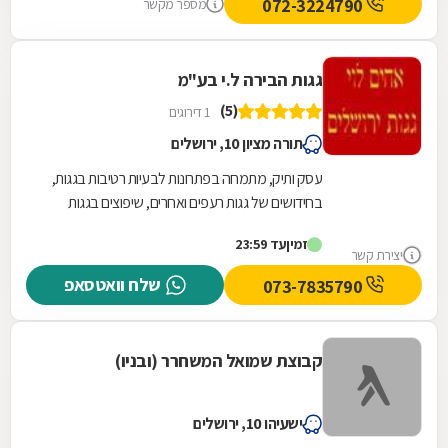
072-3224790
מספר מקשר
גגות הבירה ל.י בע"מ
(5)
1 דירוגים
תורה מציון 10, ירושלים
עסק ותיק, מתמחה בפתרונות לבעיות רטיבות בגגות,
בחידושים של גגות רעפים ואחרים, שיפוצים בגגות
קיימים, גדרות, פתרונות מקצועיים.
זמין
עד 23:59
יצירת קשר
שלח וואטסאפ
073-7835790
קבוצת שמואל המשחרר (ובניו)
ישעיהו 10, ירושלים