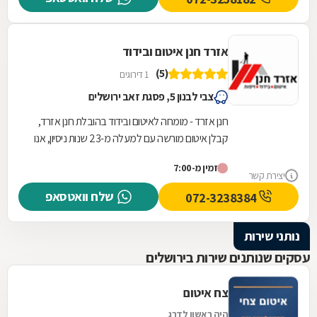
אזרד חנן איטום ובידוד
(5)
1 דירוגים
צבי לבנון 5, פסגת זאב ירושלים
חנן אזרד - מומחה לאיטום ובידוד בהובלת חנן אזרד,
קבלן איטום מורשה עם למעלה מ-23 שנות ניסיון, אנו
מציעים פתרונות איטום מקצועיים ואמינים לכל...
זמין מ-7:00
יצירת קשר
שלח וואטסאפ
072-3238384
נותני שירות
עסקים שנותנים שירות בירושלים
צח איטום
היה ראשון לדרג