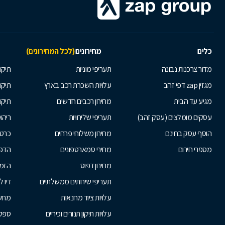
כלים
מחירונים
(לכל המחירונים)
מדור צרכנות נבונה
תעריפי מוניות
תיקון
מגזין zap דפי זהב
עלויות השכרת רכב בארץ
תיקו
מגיע עד הבית
מחירון רכבים חדשים
תיקו
עסקים מומלצים (עסק זהב)
תעריפי שליחויות
ריהו
הוסף עסק בחינם
מחירון משלוחי פרחים
כרטי
מספרי חירום
מחירי סמארטפונים
הדפ
מחירון דפוס
הזמנ
תעריפי שירותים ממשלתיים
דיו 
עלויות ציוד מחנאות
מחש
עלויות תיקון תנורים וכיריים
ספקי