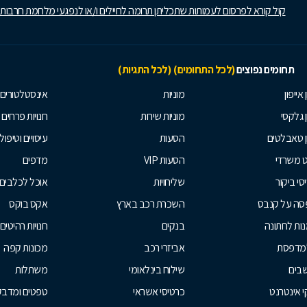
קול קורא לפרסום לעמותות שתכליתן תרומה לחיילים ו/או לנפגעי מלחמת חרבות
תחומים נפוצים
(לכל התחומים)
(לכל התגיות)
 אייפון
מוניות
אינסטלטורים
ן גלקסי
מוניות שירות
חנויות פרחים
ן טאבלטים
הסעות
עיסויים וטיפולי
ט משרדי
הסעות VIP
מדפים
סי ביקור
שליחויות
אוכל לכלבים
סה על קנבס
השכרת רכב בארץ
אקס בוקס
ות לחתונה
בנקים
חנויות רהיטים
למדפסת
אביזרי רכב
מכונות קפה
בים
שילוח בינלאומי
משתלות
 אינטרנט
כרטיסי אשראי
טפטים ומדבקו