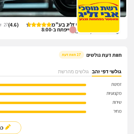
ביקורת על מוסך אבי זליג בע"מ
)
4.6
(
27
די
ייפתח ב-8:00
בית היוצר 17, ירושלים
חוות דעת גולשים
27 חוות דעת
גולשי דפי זהב
גולשים מהרשת
זמינות
מקצועיות
שירות
מחיר
כת