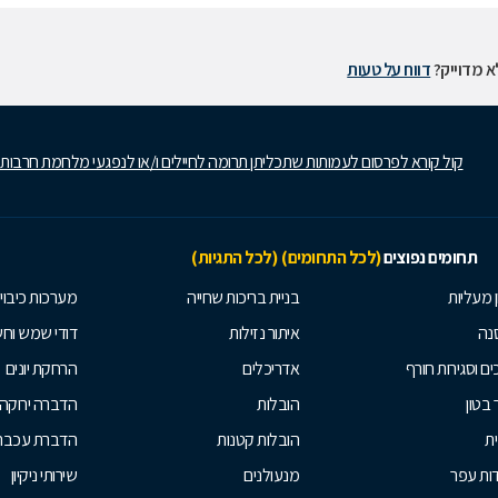
 מדוייק?
דווח על טעות
קול קורא לפרסום לעמותות שתכליתן תרומה לחיילים ו/או לנפגעי מלחמת חרבות
תחומים נפוצים
(לכל התחומים)
(לכל התגיות)
ן מעליות
בניית בריכות שחייה
מערכות כיבוי
נה
איתור נזילות
דודי שמש וח
ים וסגירות חורף
אדריכלים
הרחקת יונים
 בטון
הובלות
הדברה ירוקה
ית
הובלות קטנות
הדברת עכברי
ות עפר
מנעולנים
שירותי ניקיון