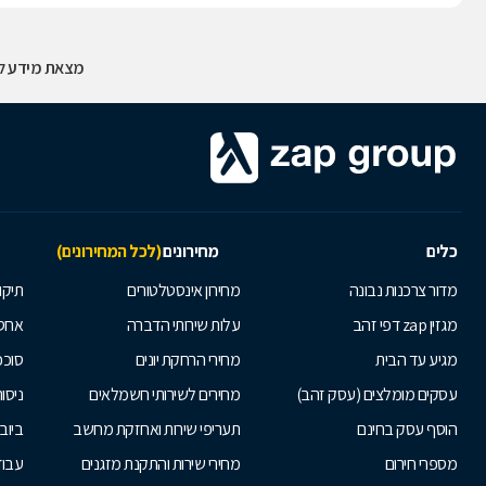
מצאת מידע לא
כלים
מחירונים
(לכל המחירונים)
מדור צרכנות נבונה
מחירון אינסטלטורים
תיקו
מגזין zap דפי זהב
עלות שירותי הדברה
אחס
מגיע עד הבית
מחירי הרחקת יונים
סוככ
עסקים מומלצים (עסק זהב)
מחירים לשירותי חשמלאים
ניסור
הוסף עסק בחינם
תעריפי שירות ואחזקת מחשב
ביוב
מספרי חירום
מחירי שירות והתקנת מזגנים
עבוד