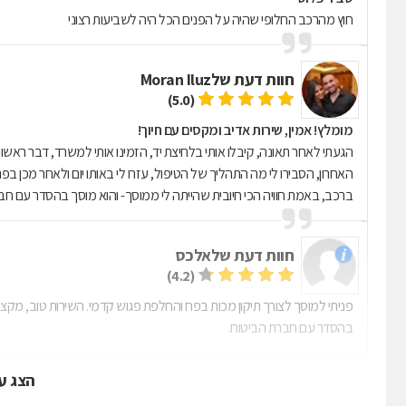
חוץ מהרכב החלופי שהיה על הפנים הכל היה לשביעות רצוני
חוות דעת של
Moran Iluz
(5.0)
מומלץ! אמין, שירות אדיב ומקסים עם חיוך!
הגעתי לאחר תאונה, קיבלו אותי בלחיצת יד, הזמינו אותי למשרד, דבר ראשון 
האחרון, הסבירו לי מה התהליך של הטיפול, עזרו לי באותו יום ולאחר מכן
ברכב, באמת חוויה הכי חיובית שהייתה לי ממוסך- והוא מוסך בהסדר עם חבר
חוות דעת של
אלכס
(4.2)
פניתי למוסך לצורך תיקון מכות בפח והחלפת פגוש קדמי. השירות טוב, מקצו
בהסדר עם חברת הביטוח.
הצג ע