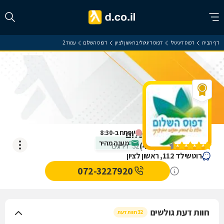
דף הבית
דפוס דיגיטלי
דפוס דיגיטלי בראשון לציון
דפוס השלום
עמוד 2
ייפתח ב-8:30
ביקורת על דפוס השלום
מענה מהיר
)
4.5
(
32
דירוגים
רוטשילד 112, ראשון לציון
072-3227920
חוות דעת גולשים
32 חוות דעת