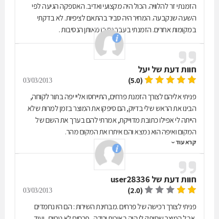
הזמנתי זר להלוויה. הכול היה מקצועי ואדיב. האספקה הגיעה לפי
השעה שנקבעה. המחיר היה סביר בהתאם לציפיות. לא בדקתי
במקומות אחרים. הזמנתי בעבר גם כן מאותן הנסיבות .
חוות דעת של
יעל
(5.0)
03/03/2013
פניתי אליהם לצורך הזמנת פרחים, התייחסו אליי יפה בתור לקוחה,
הבינו את הראש שלי בדיוק, הם סיפקו את המוצר בזמן למרות שלא
הייתה לי אפילו כתובת מדוייקת, אמרתי להם בערך את השם של
המקום ואיפה הוא נמצא והם איתרו את המקום מהר.
קרא עוד
חוות דעת של
user28336
(2.0)
03/03/2013
פניתי לצורך רכישה של פרחים .מבחינת השירות : הם היו נחמדים
.אבל המוצר שסופק לי היה באיכות ירודה , פרחים לא טריים , ועוד