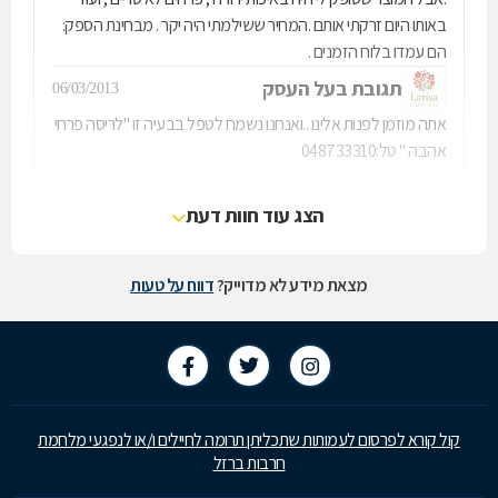
באותו היום זרקתי אותם .המחיר ששילמתי היה יקר . מבחינת הספק:
הם עמדו בלוח הזמנים .
תגובת בעל העסק
06/03/2013
אתה מוזמן לפנות אלינו ..ואנחנו נשמח לטפל בבעיה זו "לריסה פרחי
אהבה " טל:048733310
הצג עוד חוות דעת
מצאת מידע לא מדוייק?
דווח על טעות
קול קורא לפרסום לעמותות שתכליתן תרומה לחיילים ו/או לנפגעי מלחמת
חרבות ברזל