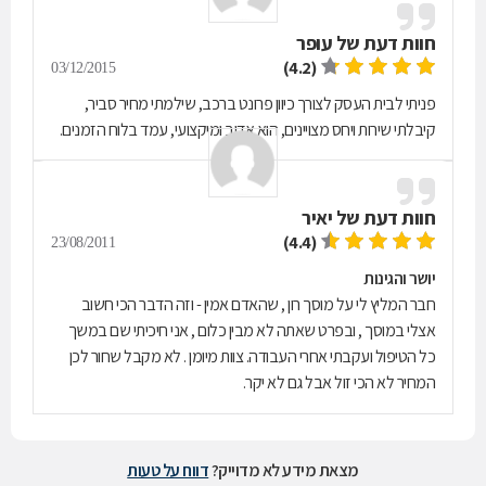
חוות דעת של
עופר
(4.2)
03/12/2015
פניתי לבית העסק לצורך כיוון פרונט ברכב, שילמתי מחיר סביר,
קיבלתי שירות ויחס מצויינים, הוא אדיב ומיקצועי, עמד בלוח הזמנים.
חוות דעת של
יאיר
(4.4)
23/08/2011
יושר והגינות
חבר המליץ לי על מוסך רון , שהאדם אמין - וזה הדבר הכי חשוב
אצלי במוסך , ובפרט שאתה לא מבין כלום , אני חיכיתי שם במשך
כל הטיפול ועקבתי אחרי העבודה. צוות מיומן . לא מקבל שחור לכן
המחיר לא הכי זול אבל גם לא יקר.
מצאת מידע לא מדוייק?
דווח על טעות