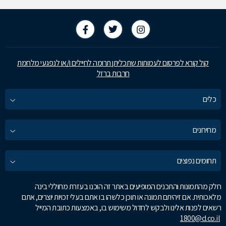
קול קורא לפרסום לעמותות שתכליתן תרומה לחיילים ו/או לנפגעי מלחמת
חרבות ברזל
כלים
מחירונים
תחומים נפוצים
חלק מהתמונות והתכנים המופיעים באתר זה הוכנו בעזרת מחוללי בינה
מלאכותית. אם זיהיתם תמונה או תוכן כלשהו בו אתם בעלי זכויות יוצרים, אתם
רשאים לפנות אלינו ולבקש לחדול משימוש בו, באמצעות כתובת המייל
1800@d.co.il