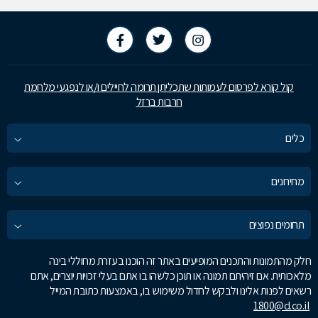
קול קורא לפרסום לעמותות שתכליתן תרומה לחיילים ו/או לנפגעי מלחמת
חרבות ברזל
כלים
מחירונים
תחומים נפוצים
חלק מהתמונות והתכנים המופיעים באתר זה הוכנו בעזרת מחוללי בינה
מלאכותית. אם זיהיתם תמונה או תוכן כלשהו בו אתם בעלי זכויות יוצרים, אתם
רשאים לפנות אלינו ולבקש לחדול משימוש בו, באמצעות כתובת המייל
1800@d.co.il