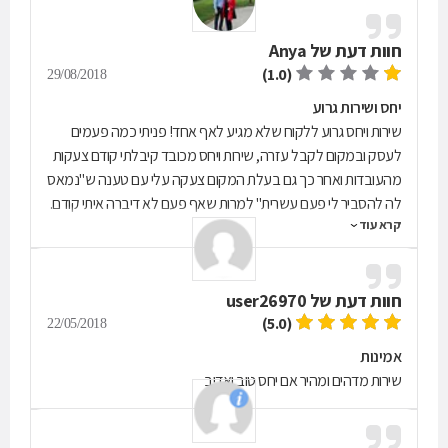
חוות דעת של
Anya
(1.0)
29/08/2018
יחס ושירות גרוע
שירות ויחס גרוע ללקוח שלא מגיע לאף אחד! פניתי כמה פעמים
לעסק ובמקום לקבל עזרה, שירות ויחס מכובד קיבלתי קודם צעקות
מהעובדות ואחר כך גם בעלת המקום צעקה עלי עם טענה ש"נמאס
לה להסביר לי פעם עשרית" למרות שאף פעם לא דיברה איתי קודם.
קרא עוד
לא מומלץ בכלל! לא יודעים לתת שירות ויחס ללקוח!
חוות דעת של
user26970
(5.0)
22/05/2018
אמינות
שירות מדהים ומהיר אם יחס טוב ואדיב