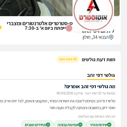
ביקורת על אוטו סטרט-סטרטרים אלטרנטורים ומצברי
ייפתח ביום א' ב-7:30
ליתיום lifePO4
הבנאי 34, חולון
חוות דעת גולשים
35 חוות דעת
גולשי דפי זהב
מה גולשי דפי זהב אומרים?
מבוסס על 35 חוות דעת
·
עודכן ב-06/08/2026
גולשי דפי זהב מציינים לטובה את השירות המהיר, המקצועי והאמין, לצד יחס אדיב ומ
חוסר דיוק בתשובות והמתנה לקבלת מענה חוזר.
מה חוזר בשיחות עם הגולשים
שירות מהיר
אמינות גבוהה
מחירים הוגנים