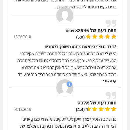
בדיקה קצרה נאמר לי שאין צורך בשיפוץ.
חוות דעת של
user32996
(5.0)
15/08/2018
15 דקות ואני היתי עם מתנע משופץ במכונית
הי יש לי בעיה במתנע ויתכן שגם בגלגל תנופה בשירות שקיבלתי
הבעלים עדכן אותי שיתכן שאני צריך להחליפ גם את הגלגל תנופה
אם לא בעיה זו יכולה להימשך. בכול אופן החליפו לי את המתנע
במידי במחיר של450 שח שהיה אכי זול מ המתחרים בנתיים עובד
קרא עוד
מצויין
חוות דעת של
אלכס
(4.4)
01/12/2016
פניתי לבי העסק לצורך תיקון מעלית. קיבלתי שירות מצויין, אדיב
והמחיר היה סביר. לא בחנתי הצעות נוספות בעקבות המלצה של