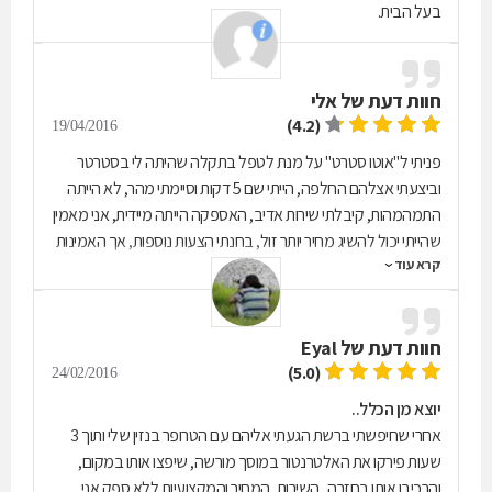
בעל הבית.
חוות דעת של
אלי
(4.2)
19/04/2016
פניתי ל"אוטו סטרט" על מנת לטפל בתקלה שהיתה לי בסטרטר
וביצעתי אצלהם החלפה, הייתי שם 5 דקות וסיימתי מהר, לא הייתה
התמהמהות, קיבלתי שירות אדיב, האספקה הייתה מיידית, אני מאמין
שהייתי יכול להשיג מחיר יותר זול, בחנתי הצעות נוספות, אך האמינות
קרא עוד
של המקום והאחריות על המוצרים היא זו שגרמה לי לבחור בהם.
חוות דעת של
Eyal
(5.0)
24/02/2016
יוצא מן הכלל..
אחרי שחיפשתי ברשת הגעתי אליהם עם הטרופר בנזין שלי ותוך 3
שעות פירקו את האלטרנטור במוסך מורשה, שיפצו אותו במקום,
והרכיבו אותו בחזרה.. השירות, המחיר והמקצועיות ללא ספק אני