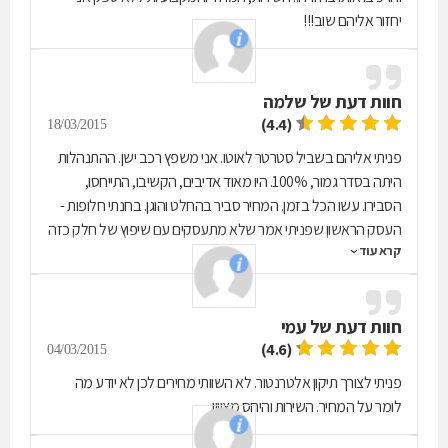
יחזור אליהם שוב!!!
חוות דעת של
שלמה
(4.4)
18/03/2015
פניתי אליהם בשביל סטרטר לאוטו. אני משפץ רכב ישן. ההתנהלות
היתה בסדר גמור, 100%. היו מאוד אדיבים, הקשיבו, התייחסו,
הסבירו. עשו הכל בזמן. המחיר סביר בהחלט והוגן. בחנתי חלופות -
העסק הראשון שפניתי אמר שלא מתעסקים עם שיפוץ של חלק כזה
קרא עוד
למרות שהם מוגדרים ככאלה - המשכתי לחפש, והם ענו לי יפה.
חוות דעת של
עמי
(4.6)
04/03/2015
פניתי לצורך תיקון אלטרנטור. לא השוותי מחירים לכן לא יודע מה
לומר על המחיר. השירות והיחס מצויין.