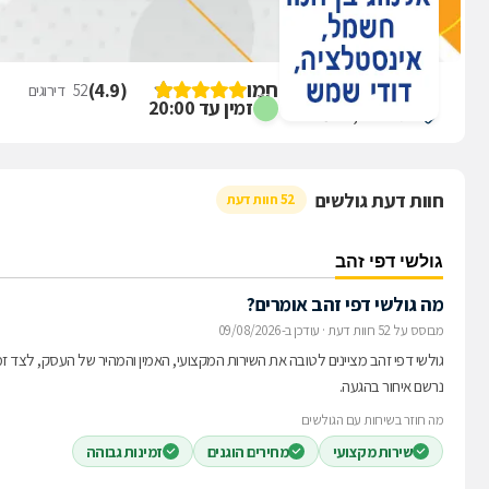
ביקורת על אלמוג בן חמו
)
4.9
(
52
דירוגים
זמין עד 20:00
הגליל 12, כרמיאל
חוות דעת גולשים
52 חוות דעת
גולשי דפי זהב
מה גולשי דפי זהב אומרים?
מבוסס על 52 חוות דעת
·
עודכן ב-09/08/2026
גולשי דפי זהב מציינים לטובה את השירות המקצועי, האמין והמהיר של העסק, לצד זמ
נרשם איחור בהגעה.
מה חוזר בשיחות עם הגולשים
שירות מקצועי
מחירים הוגנים
זמינות גבוהה