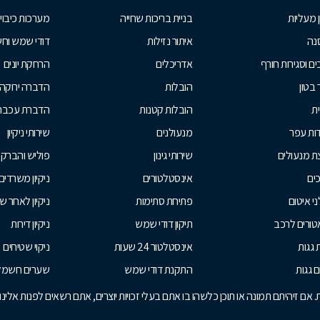
ן מעליות
בניית בריכות שחייה
מערכות כיבוי
נה
איתור נזילות
דודי שמש וח
ים וסגירות חורף
אדריכלים
הרחקת יונים
 בטון
הובלות
הדברה ירוקה
ית
הובלות קטנות
הדברת עכברי
ות עפר
מנעולנים
שירותי ניקיון
ת מנעולים
שירותי גינון
פוליש והברק
ים
אינסטלטורים
ניקיון משרדים
י איטום
פתיחת סתימות
ניקיון לאחר ש
טורים לרכב
תיקון דודי שמש
ניקיון דירות
 גגות
אינסטלטור 24 שעות
ניקוי שטיחים
ם גגות
התקנת דודי שמש
שערים חשמלי
אם זיהיתם תמונה או תוכן כלשהו בו אתם בעלי זכויות יוצרים, אתם רשאים לפנות אלי