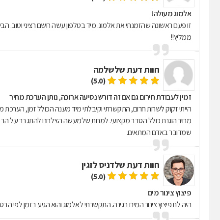
אלמוג מעולה!
זו פעם ראשונה שהזמנתי את אלמוג. מיד בטלפון עשה רושם רציני וטוב. הבין 
ממליץ!!
חוות דעת של
שלמה
(5.0)
זמין לעבודת חירום גם אם זה דורש נסיעה ארוכה, נותן הערכת מחיר
הייתי זקוק לשרות חרום, התקשרתי וקיבלתי מיד מענה הכולל זמן, הערכת מח
מחיר הוגנת כולל הסבר מקצועי. למרות שלמעשה הצלחנו להתגבר על הבעיה
שמדובר באדם המתאים.
חוות דעת של
דניס לזגין
(5.0)
פיצוץ צינור מים
היה לנו פיצוץ צינור המים בגינה. התקשרתי לאלמוג והוא הגיע בזמן לפי הב