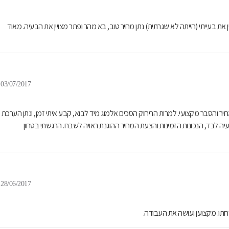
את בעייתי (הייתה לא שגרתית) נתן מחיר טוב, בא מהר ופתר מצויין את הבעיה. מאוד
03/07/2017
יר והסבר מקצועי. למרות הריחוק הסכים אלמוג מיד לבוא, קבע איתי זמן, ונתן הערכת
 לבד, הנכונות הזמינות והצעת המחיר ההוגנת ראויה לשבח. הרגשתי בטחון
28/06/2017
טחתו. מקצוען ועושה את העבודה.