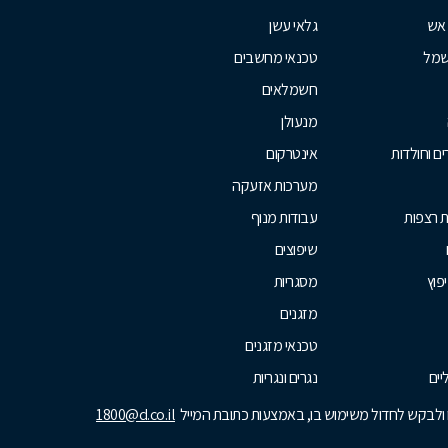
 אש
גלאי עשן
שמל
טכנאי מחשבים
חשמלאים
מנעולן
ם וחולדות
אינטרקום
מערכות אזעקה
ת רצפות
עבודות מנוף
שיפוצים
יפוץ
מסגריות
מזגנים
טכנאי מזגנים
ים
נגרים ונגריות
נו ולבקש לחדול משימוש בו, באמצעות כתובת המייל
1800@d.co.il