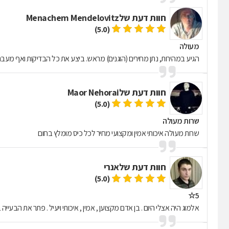
חוות דעת של
Menachem Mendelovitz
(5.0)
מעולה
הגיע במהירות, נתן מחירים (הוגנים) מראש. ביצע את כל הבדיקות ואף מעבר ל
חוות דעת של
Maor Nehorai
(5.0)
שרות מעולה
שרות מעולה איכותי אמין ומקצועי מחיר לכל כיס מומלץ בחום
חוות דעת של
אנרי
(5.0)
5☆
אלמוג היה אצלי היום . בן אדם מקצוען , אמין , איכותי ויעיל . פתר את הבעייה במה