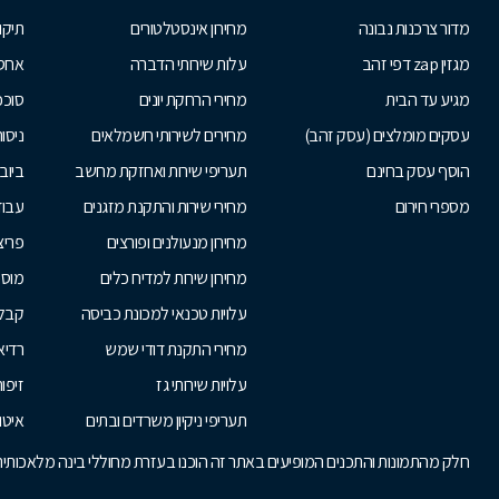
מדור צרכנות נבונה
מחירון אינסטלטורים
תיקו
מגזין zap דפי זהב
עלות שירותי הדברה
אחס
מגיע עד הבית
מחירי הרחקת יונים
סוככ
עסקים מומלצים (עסק זהב)
מחירים לשירותי חשמלאים
ניסור
הוסף עסק בחינם
תעריפי שירות ואחזקת מחשב
ביוב
מספרי חירום
מחירי שירות והתקנת מזגנים
עבוד
מחירון מנעולנים ופורצים
פריצ
מחירון שירות למדיח כלים
מוסכ
עלויות טכנאי למכונת כביסה
קבלנ
מחירי התקנת דודי שמש
רדיא
עלויות שירותי גז
זיפות
תעריפי ניקיון משרדים ובתים
איטו
חלק מהתמונות והתכנים המופיעים באתר זה הוכנו בעזרת מחוללי בינה מלאכותית. 