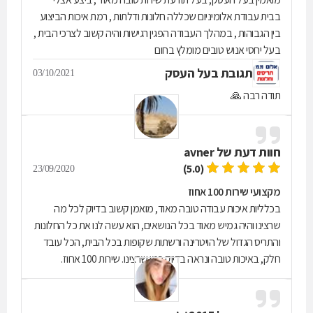
בבית עבודת אלומיניום שכללה חלונות ודלתות , רמת איכות הביצוע
בין הגבוהות , במהלך העבודה הפגין רגישות והיה קשוב לצרכי הבית ,
בעל יחסי אנוש טובים מומלץ בחום
תגובת בעל העסק
03/10/2021
תודה רבה 🙏
חוות דעת של
avner
(5.0)
23/09/2020
מקצועי שירות 100 אחוז
בכלליות איכות עבודה טובה מאוד, מואמן קשוב בדיוק לכל מה
שרצינו והיה גמיש מאוד בכל הנושאים, הוא עשה לנו את כל החלונות
והתריס הגדול של הויטרינה ורשתות שקופות בכל הבית, הכל עובד
חלק, באיכות טובה ונראה בדיוק כמו שרצינו. שירות 100 אחוז.