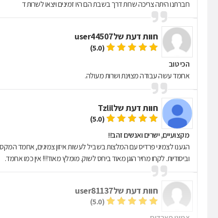
חברתנו היתה צריכה שרות דרך בשבת הם היו זמינים ויצאו לשרות ד
חוות דעת של
user44507
(5.0)
הכי טוב
אחמד עשה עבודה מצוינת ושרות מעולה.
חוות דעת של
Tzlil
(5.0)
מקצועיים, ישרים ואנשים זהב!!
וביסודיות. לקחו מחיר הוגן מאוד ביחס לשוק. מומלץ מאוד!!! אין כמו אחמד.
חוות דעת של
user81137
(5.0)
צמיגי פארדיס