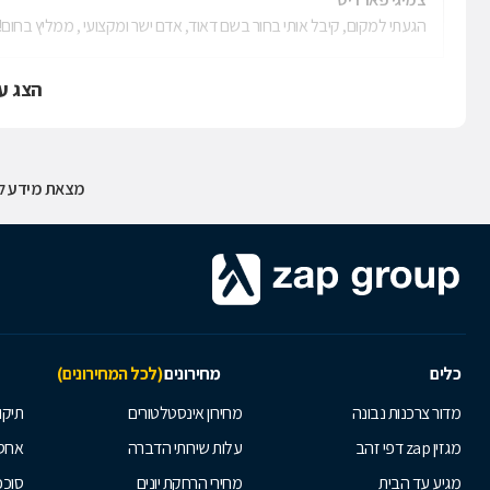
הגעתי למקום, קיבל אותי בחור בשם דאוד, אדם ישר ומקצועי , ממליץ בחום!!
הצג ע
מצאת מידע לא
כלים
מחירונים
(לכל המחירונים)
מדור צרכנות נבונה
מחירון אינסטלטורים
תיקו
מגזין zap דפי זהב
עלות שירותי הדברה
אחס
מגיע עד הבית
מחירי הרחקת יונים
סוככ