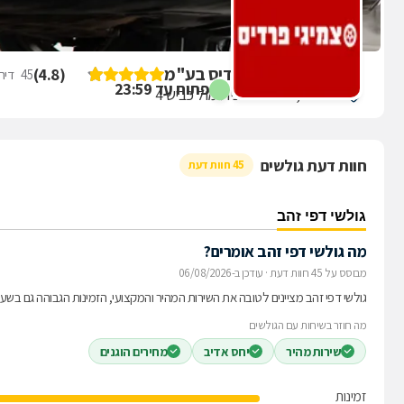
ביקורת על צמיגי פרדיס בע"מ
)
4.8
(
45
דירו
פתוח עד 23:59
פוריידיס, כניסה צפונית מול כביש 4
חוות דעת גולשים
45 חוות דעת
גולשי דפי זהב
מה גולשי דפי זהב אומרים?
מבוסס על 45 חוות דעת
·
עודכן ב-06/08/2026
גולשי דפי זהב מציינים לטובה את השירות המהיר והמקצועי, הזמינות הגבוהה גם בשעו
מה חוזר בשיחות עם הגולשים
שירות מהיר
יחס אדיב
מחירים הוגנים
זמינות