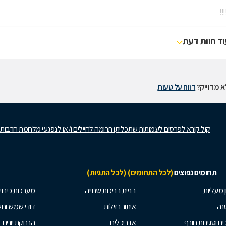
!!
וד חוות דעת
 מדוייק?
דווח על טעות
קול קורא לפרסום לעמותות שתכליתן תרומה לחיילים ו/או לנפגעי מלחמת חרבות
תחומים נפוצים
(לכל התחומים)
(לכל התגיות)
ן מעליות
בניית בריכות שחייה
מערכות כיבוי
נה
איתור נזילות
דודי שמש וח
ים וסגירות חורף
אדריכלים
הרחקת יונים