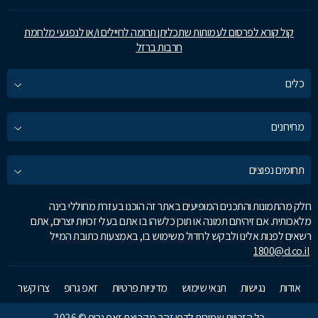
קול קורא לפרסום לעמותות שתכליתן תרומה לחיילים ו/או לנפגעי מלחמת
חרבות ברזל
כלים
מחירונים
תחומים נפוצים
חלק מהתמונות והתכנים המופיעים באתר זה הוכנו בעזרת מחוללי בינה
מלאכותית. אם זיהיתם תמונה או תוכן כלשהו בו אתם בעלי זכויות יוצרים, אתם
רשאים לפנות אלינו ולבקש לחדול משימוש בו, באמצעות כתובת המייל
1800@d.co.il
אודות
נגישות
תנאי שימוש
מדיניות פרטיות
זאפ גרופ
צרו קשר
כל הזכויות שמורות לדפי זהב מקבוצת זאפ גרופ © 2026