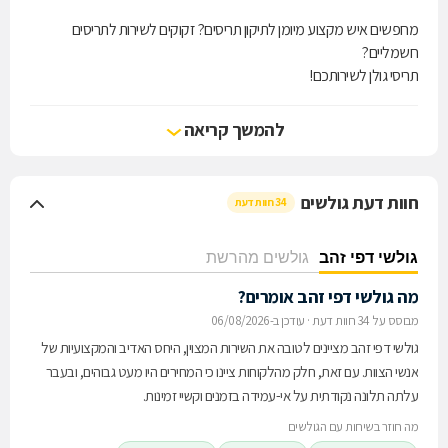
מחפשים איש מקצוע מיומן לתיקון תריסים? זקוקים לשירות לתריסים
חשמליים?
תריסי גולן לשירותכם!
תריסי גולן מעמידים לרשות לקוחותינו את מערך השירותים המקצועי,
המקיף והאיכותי ביותר בעולם האלומיניום ומציעים מבחר רחב של תריסים
להמשך קריאה
מכל הסוגים לרבות תריסים חשמליים בהתאמה אישית מושלמת.
זאת ועוד, תריסי גולן מציעים את מיטב שירותי התיקונים לתריסים ולתריסים
חשמליים ואמונים על מתן שירות מקצועי, מהיר, יעיל ואדיב לכל לקוח
חוות דעת גולשים
34 חוות דעת
ולקוח.
נשמח להעניק גם לכם חוויית שירות מושלמת!
גולשי דפי זהב
גולשים מהרשת
מה גולשי דפי זהב אומרים?
מבוסס על 34 חוות דעת
·
עודכן ב-06/08/2026
גולשי דפי זהב מציינים לטובה את השירות המצוין, היחס האדיב והמקצועיות של
אנשי הצוות. עם זאת, חלק מהלקוחות ציינו כי המחירים היו מעט גבוהים, ובעבר
עלתה תלונה נקודתית על אי-עמידה בזמנים וקשיי זמינות.
מה חוזר בשיחות עם הגולשים