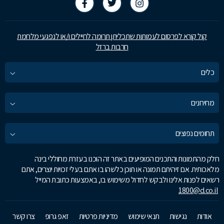
קול קורא לפרסום לעמותות שתכליתן תרומה לחיילים ו/או לנפגעי מלחמת
חרבות ברזל
כלים
מחירונים
תחומים נפוצים
חלק מהתמונות והתכנים המופיעים באתר זה הוכנו בעזרת מחוללי בינה
מלאכותית. אם זיהיתם תמונה או תוכן כלשהו בו אתם בעלי זכויות יוצרים, אתם
רשאים לפנות אלינו ולבקש לחדול משימוש בו, באמצעות כתובת המייל
1800@d.co.il
אודות
נגישות
תנאי שימוש
מדיניות פרטיות
זאפ גרופ
צרו קשר