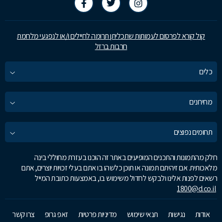
קול קורא לפרסום לעמותות שתכליתן תרומה לחיילים ו/או לנפגעי מלחמת
חרבות ברזל
כלים
מחירונים
תחומים נפוצים
חלק מהתמונות והתכנים המופיעים באתר זה הוכנו בעזרת מחוללי בינה
מלאכותית. אם זיהיתם תמונה או תוכן כלשהו בו אתם בעלי זכויות יוצרים, אתם
רשאים לפנות אלינו ולבקש לחדול משימוש בו, באמצעות כתובת המייל
1800@d.co.il
אודות
נגישות
תנאי שימוש
מדיניות פרטיות
זאפ גרופ
צרו קשר