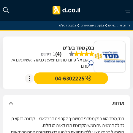
דף הבית
בנקים
בנקים באום אל-פחם
בנק מסד בע"מ
בנק מסד בע"מ
)
4
(
1
דירוגים
אום אל-פחם, מתחם seven כניסה ראשית אום אל
פחם
04-6302225
אודות
בנק מסד הוא בנק מסחרי המשתייך לקבוצת הבינלאומי - קבוצה בנקאית
גדולה הנמנית עם חמש הקבוצות הבנקאיות הגדולות.
בישראל.הבנק מציע ללקוחותיו את כל מגוון השירותים והמוצרים הבנקאיים