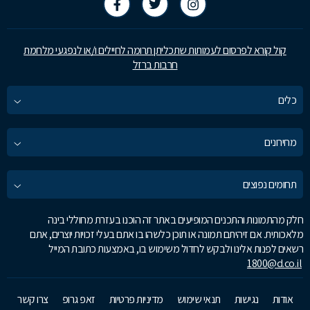
קול קורא לפרסום לעמותות שתכליתן תרומה לחיילים ו/או לנפגעי מלחמת
חרבות ברזל
כלים
מחירונים
תחומים נפוצים
חלק מהתמונות והתכנים המופיעים באתר זה הוכנו בעזרת מחוללי בינה
מלאכותית. אם זיהיתם תמונה או תוכן כלשהו בו אתם בעלי זכויות יוצרים, אתם
רשאים לפנות אלינו ולבקש לחדול משימוש בו, באמצעות כתובת המייל
1800@d.co.il
אודות
נגישות
תנאי שימוש
מדיניות פרטיות
זאפ גרופ
צרו קשר