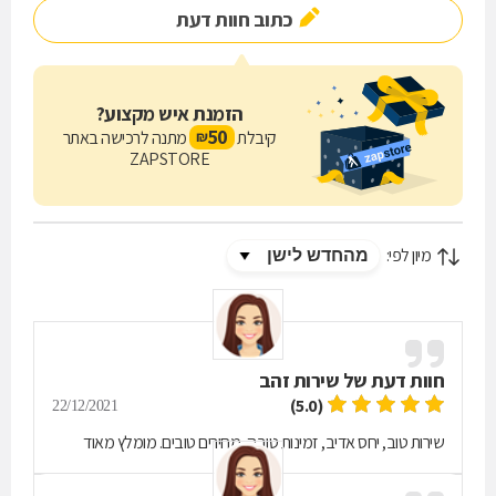
כתוב חוות דעת
ממיטב היצרנים בארץ ובעולם.
"מסורת" גאה לספק מזוזות למפעלים ולמוסדות ציבור ברחבי הארץ.
הזמנת איש מקצוע?
בואו לחוות את השילוב המושלם של מסורת, איכות ושירות אישי ב"מסורת" -
50
קיבלת
מתנה לרכישה באתר
₪
הבית שלכם ליודאיקה בחיפה.
ZAPSTORE
מיון לפי:
חוות דעת של
שירות זהב
(5.0)
22/12/2021
שירות טוב, יחס אדיב, זמינות טובה, מחירים טובים. מומלץ מאוד