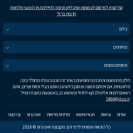
קול קורא לפרסום לעמותות שתכליתן תרומה לחיילים ו/או לנפגעי מלחמת
חרבות ברזל
כלים
מחירונים
תחומים נפוצים
חלק מהתמונות והתכנים המופיעים באתר זה הוכנו בעזרת מחוללי בינה
מלאכותית. אם זיהיתם תמונה או תוכן כלשהו בו אתם בעלי זכויות יוצרים, אתם
רשאים לפנות אלינו ולבקש לחדול משימוש בו, באמצעות כתובת המייל
1800@d.co.il
אודות
נגישות
תנאי שימוש
מדיניות פרטיות
זאפ גרופ
צרו קשר
כל הזכויות שמורות לדפי זהב מקבוצת זאפ גרופ © 2026