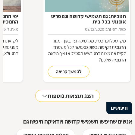
חנוכיות: גם תשמישי קדושה וגם פריט
ימי החנוכ
אופנתי בכל בית
החנוכיות
מאת: דפי זהב
03/12/2020
מאת: ליאור פ
מקריסטל ועד כסף, מקרמיקה ועד בטון – מגוון
לקראת חג ה
החנוכיות הקיימות בשוק מאפשר לכל משפחה
מעניינות ע
לקיים את מצוות החג בשיא הסטייל. אז איך תיראה
החג. ולא, א
החנוכייה שלכם?
להמשך קריאה
הצג תוצאות נוספות
חיפושים
אנשים שחיפשו תשמישי קדושה ויודאיקה חיפשו גם
ספרי קודש בחיפה
מתנות ומזכרות בחיפה