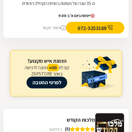
מ-35 שנה של מצוינות בשירות הקהילה היהודית
בהנהלת יוסף רוז'נסקי, "מסורת" היא הכתובת
ייפתח ביום א' ב-9:00
המובילה לכל...
072-3253189
מספר מקשר
הזמנת איש מקצוע?
קיבלת
מתנה לרכישה
50
₪
באתר ZAPSTORE
לפרטי ההטבה
מלכות הקודש
(5)
3 דירוגים