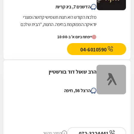
הדשנים 7, ביג קריות
מלכות הקודש היא חנות תשמישי קדושה ומוצרי
יודאיקה הממוקמת בחיפה. החנות, "הבית שלכם
ליהדות", מציעה תפילין ותיקי תפילין, מזוזות, ספרי
ייפתח ביום א' ב-10:00
תורה,...
04-6010590
הרב שאול דוד בורשטיין
הרצל 56, חיפה
072-3224441
מספר מקשר