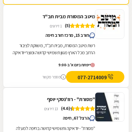
מיטב המסורת מבית חב"ד
(5)
1 דירוגים
חורב 15, מרכז חורב חיפה
רשת מיטב המסורת, מבית חב"ד, משווקת לציבור
הרחב מכל הארץ מגוון תשמישי קדושה ומוצרי יודאיקה
באיכות מעולה ובכשרות מהודרת: ספרי תורה, תפילין,...
ייפתח ביום א' ב-9:00
077-2714009
מספר מקשר
"מסורת" - רוז'נסקי יוסף
(4.6)
13 דירוגים
הרצל 67, חיפה
"מסורת" - יודאיקה ותשמישי קדושה בחיפה למעלה