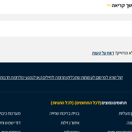
ך קריאה
 מדוייק?
דווח על טעות
קול קורא לפרסום לעמותות שתכליתן תרומה לחיילים ו/או לנפגעי מלחמת חרבות
תחומים נפוצים
(לכל התחומים)
(לכל התגיות)
ן מעליות
בניית בריכות שחייה
מערכות כיבוי
נה
איתור נזילות
דודי שמש וח