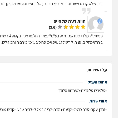
דבר שלא קורה כשאני נפרד מכסף. חברים , אל תחשבו פעמיים לתיקון כזה נסו את 
חוות דעת של
חיים
(3.6)
פניתי ל"דימ
ביררתי מחירים, פניתי ל"דימלז ג'י.אס.אמ. סרויס בע"מ" כי הם היו הכי זולים.
על השירות
תחומי העסק
טלפונים סלולריים
מעבדות סלולר
אזורי שירות
זכרון יעקב
טירת כרמל
יקנעם
נהריה
קריית ביאליק
קריית טבעון
קריית מוצקי