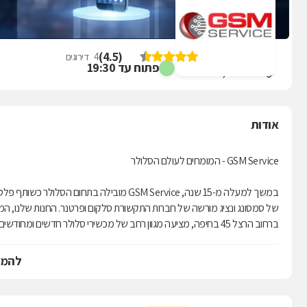
GSM SERVICE
)
4.5
(
4
דירוגים
פתוח עד 19:30
הרצל 45, חיפה
אודות
GSM Service - המומחים לעולם הסלולר
במשך למעלה מ-15 שנה, GSM Service מובילה בתחום הסלולר כשותף פלטינום רשמי
של סמסונג ונציג מורשה של חברות התקשורת סלקום ופרטנר. החנות שלנו, ה
ברחוב הרצל 45 בחיפה, מציעה מגוון רחב של מכשירי סלולר חדשים ומחודשים, כולל
המותגים המובילים בשוק. המעבדה המקצועית שלנו מעניקה שירותי תיקון מקיפי
מכשירים, עם צוות מומחים הדובר עברית, אנגלית ורוסית.
להמש
אנו מתמחים באספקת פתרונות תקשורת מקיפים, החל ממכשירי סלולר מתקדמ
לאביזרים נלווים חיוניים כגון סוללות, דיבוריות, מטענים, מגני מסך ונרתיקים. כמו כ