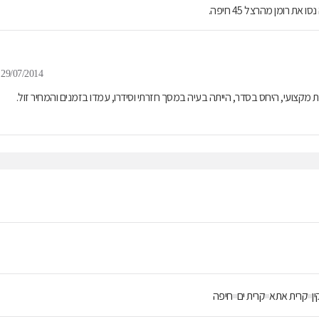
רומן מהרצל 45 חיפה.
29/07/2014
לז ג'י.אס.אמ. סרויס בע"מ" לצורך החלפת מסך נקסוס 4. השירות מקצועי, היחס בסדר, הייתה בעיה במסך חזרתי וסידרו, עמדו בזמנים והמחיר זול.
ן
קרית אתא
קרית ים
חיפה