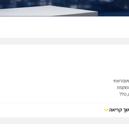
ממוקמת
ם למגוון
ך קריאה
ים ועד
ן,