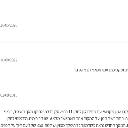
26/05/2026
10/08/2022
 ומקסימים אמין וזמין אדם מקסים!
02/08/2015
כולנו קנינו אייפד או טאבלט לילדים ולחלק נשבר המסך. לך עכשיו תמצא מקום אמין מקצועי ועם מחיר הוגן לתקן. 11 בתי עסק בדקתי לתיקון מסך האייפד, כן אני
ני.. הגעתי לבסוף לרח' הרצל 45 בחיפה וקיבל אותי בחור בשם רומן ועל המקום אתה רואה יושר מקצועי שנדיר בימינו. החלטתי לתקן
אצלו והסברתי שמוכן להמתין כמה שצריך עבור תיקון נכון, הוא אכן סיפק זאת. המסך החדש נראה כקודמו והכל תיפקד מצויין. שילמתי 350 שקל עם חיוך על הפנים