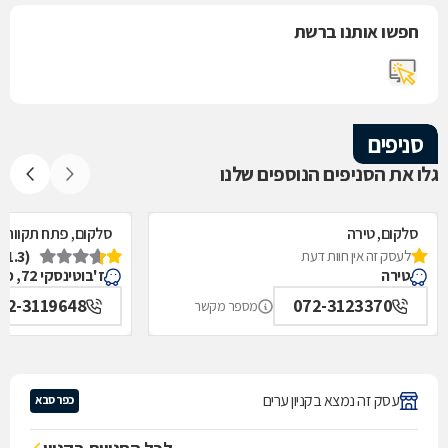
חפשו אותנו ברשת
סניפים
גלו את הסניפים הנוספים שלנו
סלקום, טירה
סלקום, פתח תקווה
לעסק זה אין חוות דעת
(1.3)
טירה
ז'בוטינסקי 72, פתח תקווה
72-3119648
072-3123370
מספר מקשר
עסק זה נמצא בקניון ערים
כפר סבא