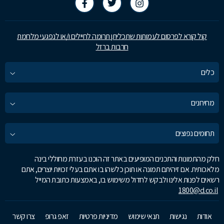
קול קורא לפרסום לעמותות שתכליתן תרומה לחיילים ו/או לנפגעי מלחמת
חרבות ברזל
כלים
מחירונים
תחומים נפוצים
חלק מהתמונות והתכנים המופיעים באתר זה הוכנו בעזרת מחוללי בינה
מלאכותית. אם זיהיתם תמונה או תוכן כלשהו בו אתם בעלי זכויות יוצרים, אתם
רשאים לפנות אלינו ולבקש לחדול משימוש בו, באמצעות כתובת המייל
1800@d.co.il
אודות
נגישות
תנאי שימוש
מדיניות פרטיות
זאפ גרופ
צרו קשר