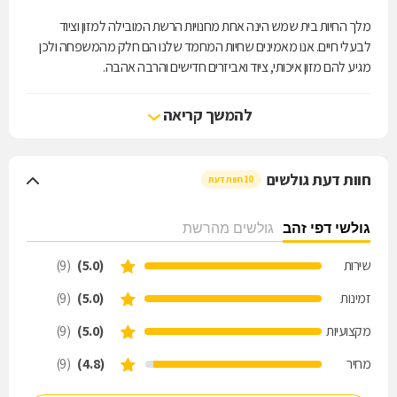
מלך החיות בית שמש הינה אחת מחנויות הרשת המובילה למזון וציוד
לבעלי חיים. אנו מאמינים שחיות המחמד שלנו הם חלק מהמשפחה ולכן
מגיע להם מזון איכותי, ציוד ואביזרים חדישים והרבה אהבה.
באתר ובחנות תמצאו מגוון רחב של מוצרי מזון לכלבים, מזון לחתולים, ציוד
וכמובן הסברים, שירות ויחס חם.
להמשך קריאה
אזורי משלוחים- בית שמש, מושבי מטה יהודה, צור הדסה, מבוא ביתר,
מטע, שריגים, מבשרת ציון, הר אדר, מעלה אדומים, קידר, פסגת זאב, בית
זית.
חוות דעת גולשים
10 חוות דעת
גולשי דפי זהב
גולשים מהרשת
שירות
(5.0)
(9)
זמינות
(5.0)
(9)
מקצועיות
(5.0)
(9)
מחיר
(4.8)
(9)