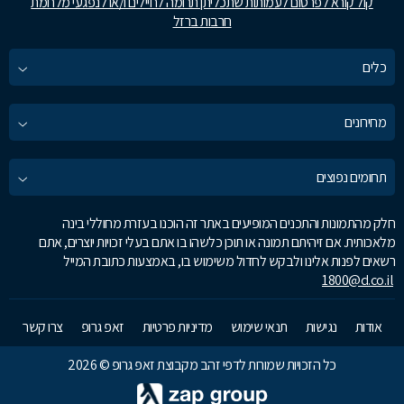
קול קורא לפרסום לעמותות שתכליתן תרומה לחיילים ו/או לנפגעי מלחמת
חרבות ברזל
כלים
מחירונים
תחומים נפוצים
חלק מהתמונות והתכנים המופיעים באתר זה הוכנו בעזרת מחוללי בינה
מלאכותית. אם זיהיתם תמונה או תוכן כלשהו בו אתם בעלי זכויות יוצרים, אתם
רשאים לפנות אלינו ולבקש לחדול משימוש בו, באמצעות כתובת המייל
1800@d.co.il
אודות
נגישות
תנאי שימוש
מדיניות פרטיות
זאפ גרופ
צרו קשר
כל הזכויות שמורות לדפי זהב מקבוצת זאפ גרופ © 2026