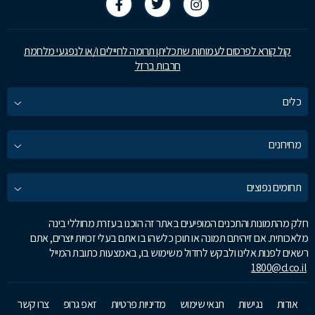
קול קורא לפרסום לעמותות שתכליתן תרומה לחיילים ו/או לנפגעי מלחמת
חרבות ברזל
כלים
מחירונים
תחומים נפוצים
חלק מהתמונות והתכנים המופיעים באתר זה הוכנו בעזרת מחוללי בינה
מלאכותית. אם זיהיתם תמונה או תוכן כלשהו בו אתם בעלי זכויות יוצרים, אתם
רשאים לפנות אלינו ולבקש לחדול משימוש בו, באמצעות כתובת המייל
1800@d.co.il
אודות
נגישות
תנאי שימוש
מדיניות פרטיות
זאפ גרופ
צרו קשר