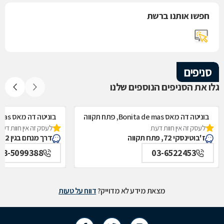
חפשו אותנו ברשת
סניפים
גלו את הסניפים הנוספים שלנו
בוניטה דה מאס Bonita de mas, פתח תקווה
בוניטה דה מאס Bonita de mas, תל אביב
לעסק זה אין חוות דעת
לעסק זה אין חוות דעת
ז'בוטינסקי 72, פתח תקווה
דרך מנחם בגין 132, תל אביב
03-5099388
03-6522453
מצאת מידע לא מדוייק?
דווח על טעות