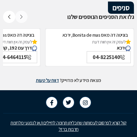
סניפים
גלו את הסניפים הנוספים שלנו
בוניטה דה מאס Bonita de mas, ירכא
בוניטה דה מאס Bonita de mas, קרית ביאליק
לעסק זה אין חוות דעת
לעסק זה אין חוות דעת
ירכא
דרך עכו 192, קרית ביאליק
04-6464115
04-8225140
מצאת מידע לא מדוייק?
דווח על טעות
קול קורא לפרסום לעמותות שתכליתן תרומה לחיילים ו/או לנפגעי מלחמת
חרבות ברזל